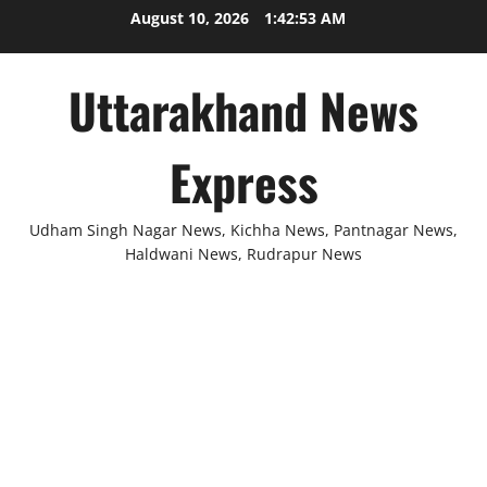
Skip
August 10, 2026
1:42:54 AM
to
content
Uttarakhand News
Express
Udham Singh Nagar News, Kichha News, Pantnagar News,
Haldwani News, Rudrapur News