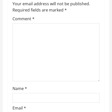
v
Your email address will not be published.
Required fields are marked
*
i
Comment
*
g
a
t
i
o
n
Name
*
Email
*