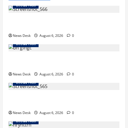
उत्तराखंड स्पेशल
काशीपुर में दर्दनाक सड़क हादसा: स्कूल जा रहे तीन छात्र
पिकअप की चपेट में, 16 वर्षीय शिवम की मौत
News Desk
August 6, 2026
0
उत्तराखंड स्पेशल
उत्तराखंड में 2027 की चुनावी जंग शुरू: 8 अगस्त को हल्द्वानी
से खड़गे भरेंगे हुंकार, कांग्रेस का मिशन-2027 लॉन्च
News Desk
August 6, 2026
0
उत्तराखंड स्पेशल
देहरादून में ‘डिजिटल अरेस्ट’ का खौफनाक खेल: लाल किला
ब्लास्ट केस का डर दिखाकर बुजुर्ग से 13 लाख रुपये ठगे
News Desk
August 6, 2026
0
उत्तराखंड स्पेशल