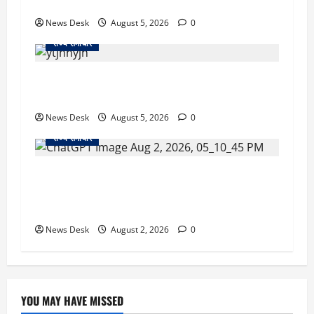
56 दुकानदार प्रभावित
News Desk
August 5, 2026
0
राज्य समाचार
क्या अब UPI से पेमेंट करना पड़ेगा महंगा? केंद्र की नई
तैयारी ने बढ़ाई हलचल, जानिए क्या होगा असर
News Desk
August 5, 2026
0
राज्य समाचार
उत्तराखंड सरकार का बड़ा फैसला: गर्भवती महिलाओं के
लिए बड़ा तोहफा! अब बर्थ वेटिंग होम में तीमारदारों को भी
मिलेंगे ₹300 रोजाना
News Desk
August 2, 2026
0
YOU MAY HAVE MISSED