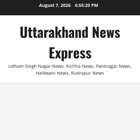
Skip
August 7, 2026
6:55:21 PM
to
content
Uttarakhand News
Express
Udham Singh Nagar News, Kichha News, Pantnagar News,
Haldwani News, Rudrapur News