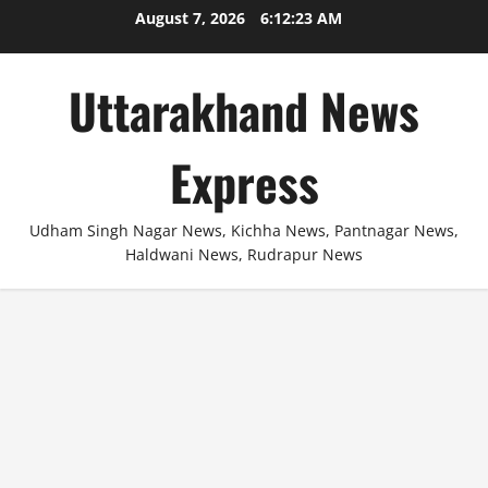
Skip
August 7, 2026
6:12:24 AM
to
content
Uttarakhand News
Express
Udham Singh Nagar News, Kichha News, Pantnagar News,
Haldwani News, Rudrapur News