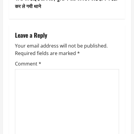
t
कर ले गयी थाने
n
a
Leave a Reply
v
Your email address will not be published.
Required fields are marked
*
i
Comment
*
g
a
t
i
o