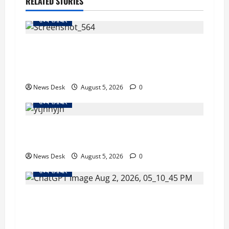
RELATED STORIES
राज्य समाचार
uttarakhand: काशीपुर हाईवे चौड़ीकरण पर प्रशासन
का एक्शन, डीडी चौक से गावा चौक तक चला अभियान;
56 दुकानदार प्रभावित
News Desk
August 5, 2026
0
राज्य समाचार
क्या अब UPI से पेमेंट करना पड़ेगा महंगा? केंद्र की नई
तैयारी ने बढ़ाई हलचल, जानिए क्या होगा असर
News Desk
August 5, 2026
0
राज्य समाचार
उत्तराखंड सरकार का बड़ा फैसला: गर्भवती महिलाओं के
लिए बड़ा तोहफा! अब बर्थ वेटिंग होम में तीमारदारों को भी
मिलेंगे ₹300 रोजाना