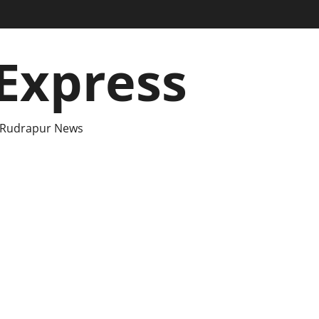
Express
 Rudrapur News