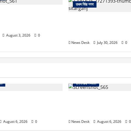
उधम सिंह नगर
खते ही देखते धुएं से भर गया बुटीक,
 लगी आग पर कड़ी मशक्कत के बाद
सितारगंज: रिश्वत मामले की जांच क
विजिलेंस टीम को तहसील में रातभ
20 घंटे ठप रहा कामकाज
August 3, 2026
0
News Desk
July 30, 2026
0
शल
उत्तराखंड स्पेशल
 2027 की चुनावी जंग शुरू: 8
देहरादून में ‘डिजिटल अरेस्ट’ का
ानी से खड़गे भरेंगे हुंकार, कांग्रेस
लाल किला ब्लास्ट केस का डर दिखा
7 लॉन्च
13 लाख रुपये ठगे
August 6, 2026
0
News Desk
August 6, 2026
0