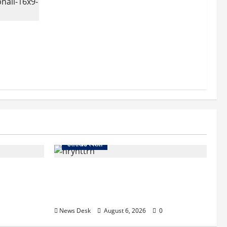
ो पहुंची
र रखा कैद,
उत्तराखंड स्पेशल
 खौफनाक खेल:
काशीपुर में दर्दनाक हादसा: स्कूल जा रहे तीन
कर बुजुर्ग से
छात्रों को टैंकर ने रौंदा, एक की मौत; दो गंभीर,
चालक फरार
News Desk
August 6, 2026
0