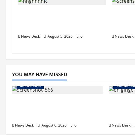
रुद्रपुर: महज 5 हजार रुपये के लिए दोस्त का
रुद्रपुर: दे
कत्ल, पुलिस ने सुलझाई मर्डर मिस्ट्री, आरोपी
बेसमेंट में
गिरफ्तार
काबू
News Desk
August 5, 2026
0
News Desk
YOU MAY HAVE MISSED
उत्तराखंड स्पेशल
उत्तराखंड स्पे
काशीपुर में दर्दनाक सड़क हादसा: स्कूल जा रहे
उत्तराखंड में
तीन छात्र पिकअप की चपेट में, 16 वर्षीय शिवम
अगस्त को हल्द्व
की मौत
का मिशन-202
News Desk
August 6, 2026
0
News Desk