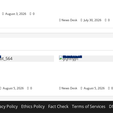
 लगी आग पर कड़ी मशक्कत के बाद
सितारगंज: रिश्वत मामले की जांच क
विजिलेंस टीम को तहसील में रातभ
20 घंटे ठप रहा कामकाज
August 3, 2026
0
News Desk
July 30, 2026
0
राज्य समाचार
: काशीपुर हाईवे चौड़ीकरण पर
क्या अब UPI से पेमेंट करना पड़ेगा 
क्शन, डीडी चौक से गावा चौक
की नई तैयारी ने बढ़ाई हलचल, जान
ान; 56 दुकानदार प्रभावित
असर
August 5, 2026
0
News Desk
August 5, 2026
0
acy Policy
Ethics Policy
Fact Check
Terms of Services
D