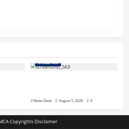
ो पहुंची
र रखा कैद,
उत्तराखंड स्पेशल
महंगा? केंद्र
SIR नोटिस से उत्तराखंड में हलचल! कुमाऊं
िए क्या होगा
कमिश्नर और नैनीताल विधायक सरिता आर्या को
नोटिस, सामने आई बड़ी वजह
News Desk
August 5, 2026
0
MCA Copyrights Disclaimer