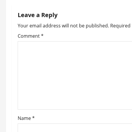
t
n
Leave a Reply
a
Your email address will not be published.
Required 
v
Comment
*
i
g
a
t
i
o
Name
*
n