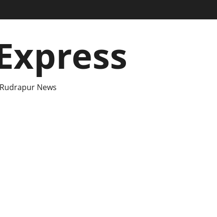
Express
 Rudrapur News