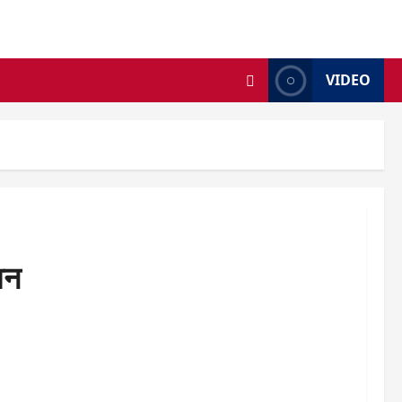
VIDEO
ान