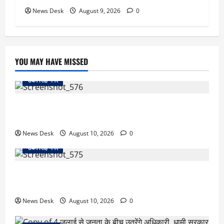
News Desk
August 9, 2026
0
YOU MAY HAVE MISSED
उधम सिंह नगर
काशीपुर फ्लाईओवर पर रॉड हमले का मामला गरमाया, आरोपियों
की गिरफ्तारी को लेकर वाल्मीकि समाज का धरना
News Desk
August 10, 2026
0
उधम सिंह नगर
रुद्रपुर में फैक्ट्री कर्मचारी की मौत से मचा हड़कंप, कमरे में फंदे
से लटका मिला शव,आत्महत्या या कुछ और? पुलिस जांच में जुटी
News Desk
August 10, 2026
0