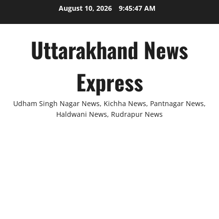
Skip
August 10, 2026
9:45:47 AM
to
content
Uttarakhand News
Express
Udham Singh Nagar News, Kichha News, Pantnagar News,
Haldwani News, Rudrapur News