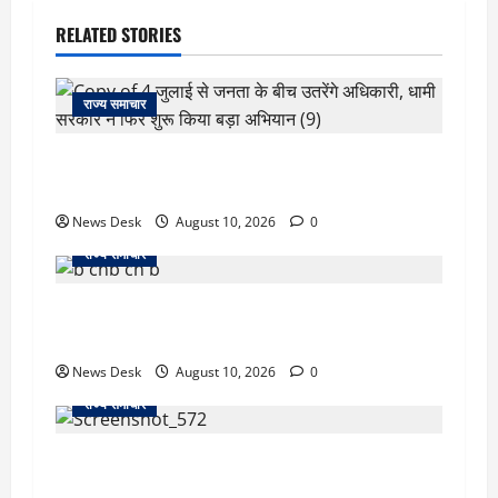
RELATED STORIES
राज्य समाचार
‘जो खेलेगा, वो खिलेगा…’ PM मोदी ने कॉमनवेल्थ पदक
विजेताओं से की मुलाकात, खिलाड़ियों का बढ़ाया हौसला
News Desk
August 10, 2026
0
राज्य समाचार
जम्मू में बड़ा हादसा: तिरंगा रैली से लौट रही छात्रों से भरी
मिनीबस पलटी, 29 घायल; 3 की हालत गंभीर
News Desk
August 10, 2026
0
राज्य समाचार
दो हफ्ते बाद धर्मेंद्र प्रधान ने तोड़ी इस्तीफे पर चुप्पी,
GEN-Z को लेकर भी कही बड़ी बात