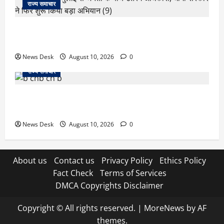
राज्य समाचार
‘जो खेलेगा, वो खिलेगा…’ PM मोदी ने कॉमनवेल्थ पदक
विजेताओं से की मुलाकात, खिलाड़ियों का बढ़ाया हौसला
News Desk
August 10, 2026
0
राज्य समाचार
जम्मू में बड़ा हादसा: तिरंगा रैली से लौट रही छात्रों से भरी
मिनीबस पलटी, 29 घायल; 3 की हालत गंभीर
News Desk
August 10, 2026
0
About us
Contact us
Privacy Policy
Ethics Policy
Fact Check
Terms of Services
DMCA Copyrights Disclaimer
Copyright © All rights reserved.
|
MoreNews
by AF
themes.