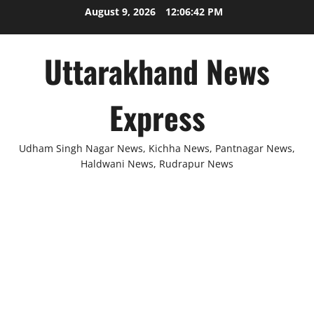
Skip
August 9, 2026
12:06:43 PM
to
content
Uttarakhand News
Express
Udham Singh Nagar News, Kichha News, Pantnagar News,
Haldwani News, Rudrapur News