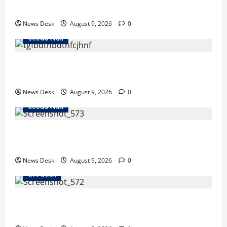
से हमला; BJP नेता समेत 12 पर FIR
News Desk
August 9, 2026
0
उत्तराखंड स्पेशल
उत्तराखंड के 10 हजार युवाओं को नौकरी का मौका, 4 महीने में
लगेंगे 4 बड़े रोजगार मेले; जानें कहां-कहां होगा आयोजन
News Desk
August 9, 2026
0
उत्तराखंड स्पेशल
नैनीताल SSP ऑफिस में हंगामा मामला, BJP का जोरदार
प्रदर्शन, कांग्रेस का पुतला फूंककर जताया विरोध
News Desk
August 9, 2026
0
राज्य समाचार
दो हफ्ते बाद धर्मेंद्र प्रधान ने तोड़ी इस्तीफे पर चुप्पी, GEN-Z को
लेकर भी कही बड़ी बात