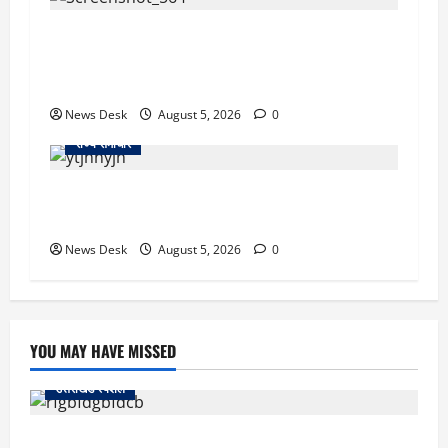
uttarakhand: काशीपुर हाईवे चौड़ीकरण पर प्रशासन
का एक्शन, डीडी चौक से गावा चौक तक चला अभियान;
56 दुकानदार प्रभावित
News Desk
August 5, 2026
0
राज्य समाचार
क्या अब UPI से पेमेंट करना पड़ेगा महंगा? केंद्र की नई
तैयारी ने बढ़ाई हलचल, जानिए क्या होगा असर
News Desk
August 5, 2026
0
YOU MAY HAVE MISSED
उत्तराखंड स्पेशल
रुद्रपुर: टक्कर के बाद सड़क पर मचा बवाल, दो युवकों पर रॉड