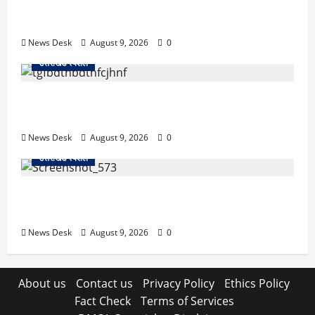
रुद्रपुर: टक्कर के बाद सड़क पर मचा बवाल, दो युवकों पर रॉड
से हमला; BJP नेता समेत 12 पर FIR
News Desk
August 9, 2026
0
उत्तराखंड स्पेशल
उत्तराखंड के 10 हजार युवाओं को नौकरी का मौका, 4 महीने में
लगेंगे 4 बड़े रोजगार मेले; जानें कहां-कहां होगा आयोजन
News Desk
August 9, 2026
0
उत्तराखंड स्पेशल
नैनीताल SSP ऑफिस में हंगामा मामला, BJP का जोरदार
प्रदर्शन, कांग्रेस का पुतला फूंककर जताया विरोध
News Desk
August 9, 2026
0
About us
Contact us
Privacy Policy
Ethics Policy
Fact Check
Terms of Services