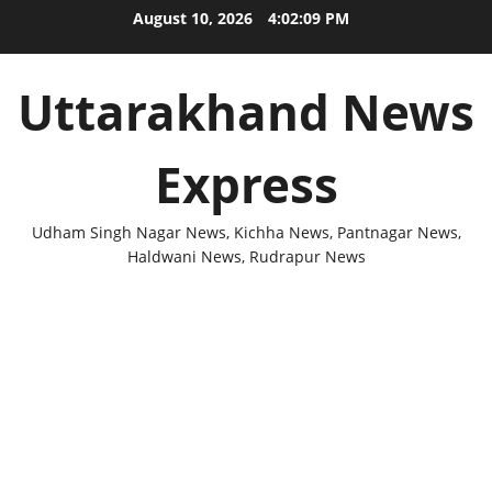
Skip
August 10, 2026
4:02:09 PM
to
content
Uttarakhand News
Express
Udham Singh Nagar News, Kichha News, Pantnagar News,
Haldwani News, Rudrapur News