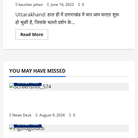
लगाया
kaushar jahan
June 16, 2022
0
ब्रेक,
करीब
Uttarakhand: हाल ही में उत्तराखंड में चार धाम यात्रा शुरू
साढ़े
सात
हो चुकी है, जिसके चलते दर्शन के...
हजार
तीर्थयात्रियों
को
Read
Read More
रोका
more
about
Chardham
Yatra:
अब
चार
धाम
यात्रा
YOU MAY HAVE MISSED
का
भी
होगा
उत्तराखंड स्पेशल
बीमा,
मिलेगा
एक
जापान से उत्तराखंड तक आईं मियाको, पति की अंतिम इच्छा पूरी
लाख
रुपये
कर सरयू में प्रवाहित की अस्थियां
तक
का
News Desk
August 9, 2026
0
इंश्योरेंस
उत्तराखंड स्पेशल