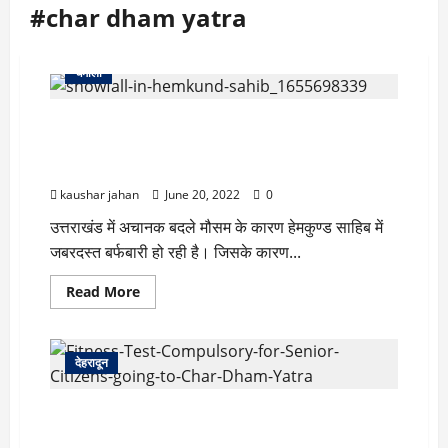
#char dham yatra
चमोली
Uttarakhand weather: हेमकुंड साहिब में बर्फबारी ने
यात्रा पर लगाया ब्रेक, करीब साढ़े सात हजार तीर्थयात्रियों को
रोका
kaushar jahan
June 20, 2022
0
उत्तराखंड में अचानक बदले मौसम के कारण हेमकुण्ड साहिब में
जबरदस्त बर्फबारी हो रही है। जिसके कारण...
Read
Read More
more
about
Uttarakhand
weather:
हेमकुंड
देहरादून
साहिब
में
बर्फबारी
Chardham Yatra: अब चार धाम यात्रा का भी होगा बीमा,
ने
यात्रा
मिलेगा एक लाख रुपये तक का इंश्योरेंस
पर