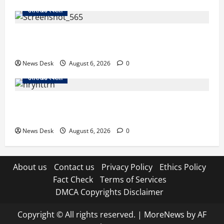
उत्तराखंड स्पेशल
देहरादून में ‘डिजिटल अरेस्ट’ का खौफनाक खेल: लाल किला
ब्लास्ट केस का डर दिखाकर बुजुर्ग से 13 लाख रुपये ठगे
News Desk
August 6, 2026
0
उत्तराखंड स्पेशल
काशीपुर में दर्दनाक हादसा: स्कूल जा रहे तीन छात्रों को टैंकर
ने रौंदा, एक की मौत; दो गंभीर, चालक फरार
News Desk
August 6, 2026
0
About us
Contact us
Privacy Policy
Ethics Policy
Fact Check
Terms of Services
DMCA Copyrights Disclaimer
Copyright © All rights reserved.
|
MoreNews
by AF