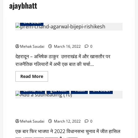
ajaybhatt
राज्य समाचार
मुख्यमंत्री पद के दौड़ में मै भी – प्रेम चन्द्र अग्रवाल
Mehak Saudai
March 16, 2022
0
देहरादून – अभिषेक ठाकुर उत्तराखंड में और खासतौर पर
राजनैतिक गलियारों में अभी एक बात की चर्चा...
Read
Read More
more
about
मुख्यमंत्री
उधम सिंह नगर
चुनाव स्पेशल
नैनीताल
राज्य समाचार
पद
के
दौड़
कौन बनेगा उत्तराखंड का नया मुख्यमंत्री, चर्चाओं से गरमा रहा है
में
मै
सियासी बाज़ार
भी
–
Mehak Saudai
March 12, 2022
0
प्रेम
चन्द्र
एक बार फिर भाजपा ने 2022 विधानसभा चुनाव में जीत हासिल
अग्रवाल