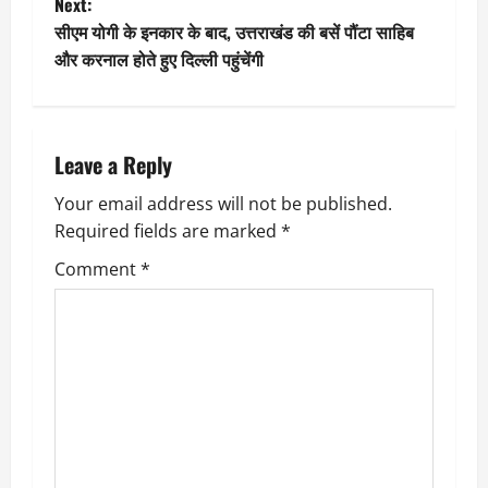
Next:
s
सीएम योगी के इनकार के बाद, उत्तराखंड की बसें पौंटा साहिब
t
और करनाल होते हुए दिल्ली पहुंचेंगी
n
a
Leave a Reply
v
Your email address will not be published.
Required fields are marked
*
i
Comment
*
g
a
t
i
o