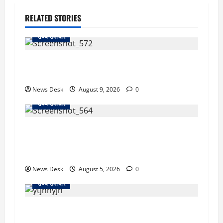
RELATED STORIES
राज्य समाचार
दो हफ्ते बाद धर्मेंद्र प्रधान ने तोड़ी इस्तीफे पर चुप्पी,
GEN-Z को लेकर भी कही बड़ी बात
News Desk
August 9, 2026
0
राज्य समाचार
uttarakhand: काशीपुर हाईवे चौड़ीकरण पर प्रशासन
का एक्शन, डीडी चौक से गावा चौक तक चला अभियान;
56 दुकानदार प्रभावित
News Desk
August 5, 2026
0
राज्य समाचार
क्या अब UPI से पेमेंट करना पड़ेगा महंगा? केंद्र की नई
तैयारी ने बढ़ाई हलचल, जानिए क्या होगा असर