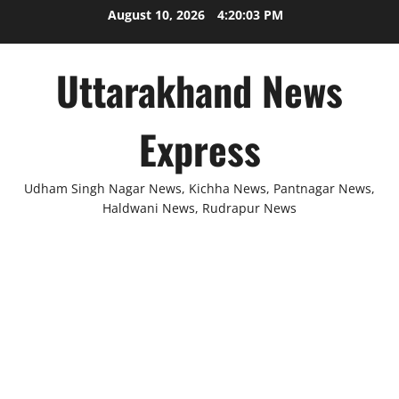
Skip
August 10, 2026
4:20:03 PM
to
content
Uttarakhand News
Express
Udham Singh Nagar News, Kichha News, Pantnagar News,
Haldwani News, Rudrapur News