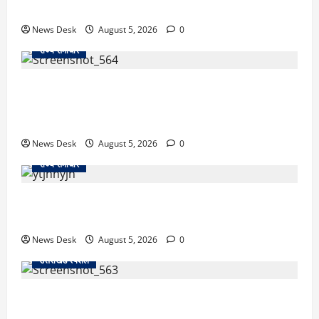
सुलझाई मर्डर मिस्ट्री, आरोपी गिरफ्तार
News Desk
August 5, 2026
0
राज्य समाचार
uttarakhand: काशीपुर हाईवे चौड़ीकरण पर प्रशासन का
एक्शन, डीडी चौक से गावा चौक तक चला अभियान; 56
दुकानदार प्रभावित
News Desk
August 5, 2026
0
राज्य समाचार
क्या अब UPI से पेमेंट करना पड़ेगा महंगा? केंद्र की नई तैयारी
ने बढ़ाई हलचल, जानिए क्या होगा असर
News Desk
August 5, 2026
0
उत्तराखंड स्पेशल
SIR नोटिस से उत्तराखंड में हलचल! कुमाऊं कमिश्नर और
नैनीताल विधायक सरिता आर्या को नोटिस, सामने आई बड़ी