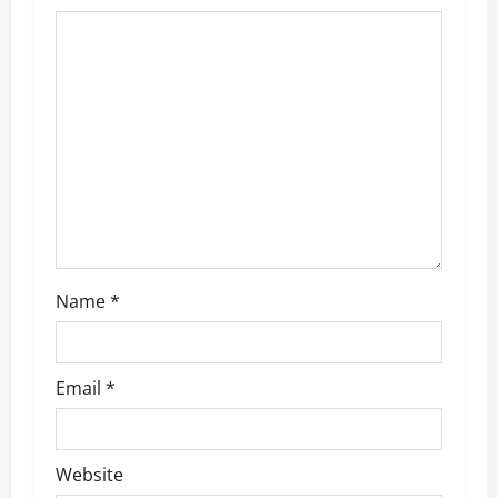
g
a
t
i
o
n
Name
*
Email
*
Website