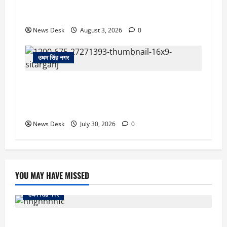
रुद्रपुर: देखते ही देखते धुएं से भर गया बुटीक, बेसमेंट में
लगी आग पर कड़ी मशक्कत के बाद काबू
News Desk
August 3, 2026
0
उधम सिंह नगर
सितारगंज: रिश्वत मामले की जांच को पहुंची विजिलेंस
टीम को तहसील में रातभर रखा कैद, 20 घंटे ठप रहा
कामकाज
News Desk
July 30, 2026
0
YOU MAY HAVE MISSED
उधम सिंह नगर
रुद्रपुर: महज 5 हजार रुपये के लिए दोस्त का कत्ल, पुलिस ने