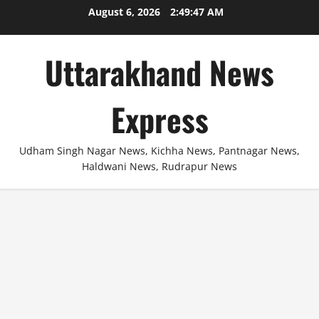
Skip
August 6, 2026
2:49:48 AM
to
content
Uttarakhand News
Express
Udham Singh Nagar News, Kichha News, Pantnagar News,
Haldwani News, Rudrapur News