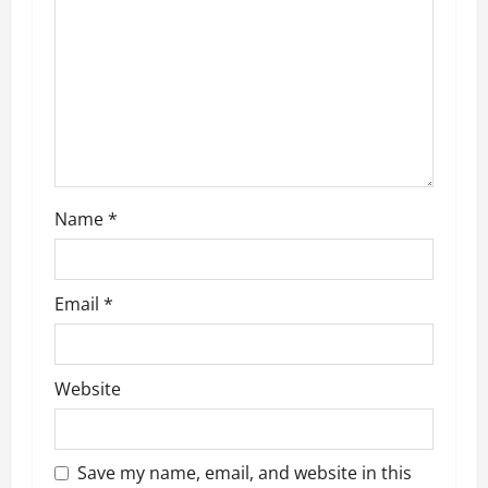
t
i
o
n
Name
*
Email
*
Website
Save my name, email, and website in this