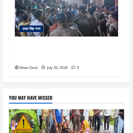
उधम सिंह नगर
सितारगंज: रिश्वत मामले की जांच को पहुंची विजिलेंस
टीम को तहसील में रातभर रखा कैद, 20 घंटे ठप रहा
कामकाज
News Desk
July 30, 2026
0
YOU MAY HAVE MISSED