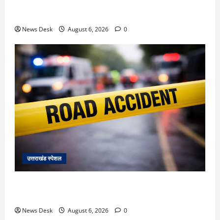
देहरादून में ‘डिजिटल अरेस्ट’ का खौफनाक खेल: लाल किला
ब्लास्ट केस का डर दिखाकर बुजुर्ग से 13 लाख रुपये ठगे
News Desk
August 6, 2026
0
उत्तराखंड स्पेशल
काशीपुर में दर्दनाक हादसा: स्कूल जा रहे तीन छात्रों को टैंकर
ने रौंदा, एक की मौत; दो गंभीर, चालक फरार
News Desk
August 6, 2026
0