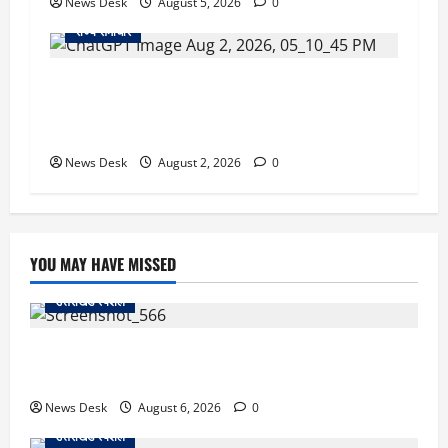
News Desk
August 5, 2026
0
राज्य समाचार
उत्तराखंड सरकार का बड़ा फैसला: गर्भवती महिलाओं के
लिए बड़ा तोहफा! अब बर्थ वेटिंग होम में तीमारदारों को भी
मिलेंगे ₹300 रोजाना
News Desk
August 2, 2026
0
YOU MAY HAVE MISSED
उत्तराखंड स्पेशल
काशीपुर में दर्दनाक सड़क हादसा: स्कूल जा रहे तीन छात्र
पिकअप की चपेट में, 16 वर्षीय शिवम की मौत
News Desk
August 6, 2026
0
उत्तराखंड स्पेशल