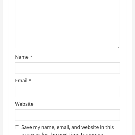
a
t
i
o
n
Name
*
Email
*
Website
Save my name, email, and website in this
browser for the next time I comment.