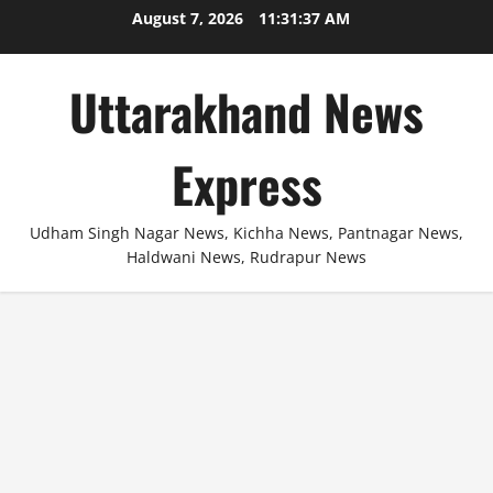
Skip
August 7, 2026
11:31:37 AM
to
content
Uttarakhand News
Express
Udham Singh Nagar News, Kichha News, Pantnagar News,
Haldwani News, Rudrapur News