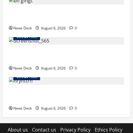
उत्तराखंड में 2027 की चुनावी जंग शुरू: 8 अगस्त को हल्द्वानी
से खड़गे भरेंगे हुंकार, कांग्रेस का मिशन-2027 लॉन्च
News Desk
August 6, 2026
0
उत्तराखंड स्पेशल
देहरादून में ‘डिजिटल अरेस्ट’ का खौफनाक खेल: लाल किला
ब्लास्ट केस का डर दिखाकर बुजुर्ग से 13 लाख रुपये ठगे
News Desk
August 6, 2026
0
उत्तराखंड स्पेशल
काशीपुर में दर्दनाक हादसा: स्कूल जा रहे तीन छात्रों को टैंकर
ने रौंदा, एक की मौत; दो गंभीर, चालक फरार
News Desk
August 6, 2026
0
About us
Contact us
Privacy Policy
Ethics Policy