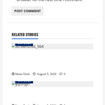
RELATED STORIES
राज्य समाचार
uttarakhand: काशीपुर हाईवे चौड़ीकरण पर प्रशासन
का एक्शन, डीडी चौक से गावा चौक तक चला अभियान;
56 दुकानदार प्रभावित
News Desk
August 5, 2026
0
राज्य समाचार
क्या अब UPI से पेमेंट करना पड़ेगा महंगा? केंद्र की नई
तैयारी ने बढ़ाई हलचल, जानिए क्या होगा असर