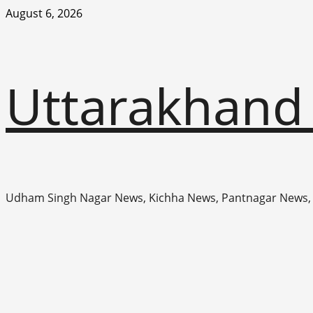
Skip
August 6, 2026
to
content
Uttarakhand
Udham Singh Nagar News, Kichha News, Pantnagar News,