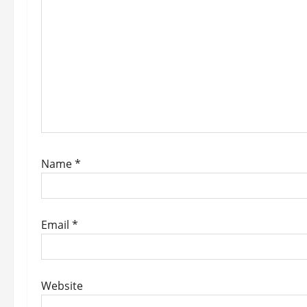
a
t
i
o
n
Name
*
Email
*
Website