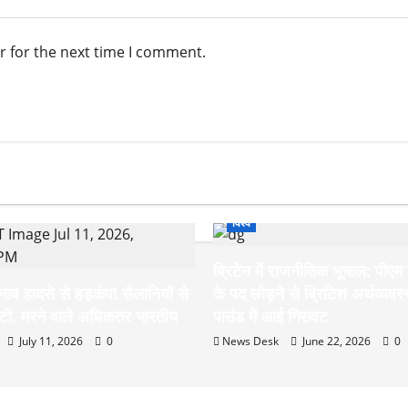
r for the next time I comment.
विश्व
ब्रिटेन में राजनीतिक भूचाल: पीएम
नाव हादसे से हड़कंप! सैलानियों से
के पद छोड़ने से ब्रिटिश अर्थव्यव
टी, मरने वाले अधिकतर भारतीय
पाउंड में आई गिरावट
July 11, 2026
0
News Desk
June 22, 2026
0