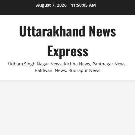
Skip
August 7, 2026
11:50:05 AM
to
content
Uttarakhand News
Express
Udham Singh Nagar News, Kichha News, Pantnagar News,
Haldwani News, Rudrapur News