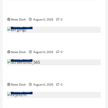
काशीपुर में दर्दनाक सड़क हादसा: स्कूल जा रहे तीन छात्र
पिकअप की चपेट में, 16 वर्षीय शिवम की मौत
News Desk
August 6, 2026
0
उत्तराखंड स्पेशल
उत्तराखंड में 2027 की चुनावी जंग शुरू: 8 अगस्त को हल्द्वानी
से खड़गे भरेंगे हुंकार, कांग्रेस का मिशन-2027 लॉन्च
News Desk
August 6, 2026
0
उत्तराखंड स्पेशल
देहरादून में ‘डिजिटल अरेस्ट’ का खौफनाक खेल: लाल किला
ब्लास्ट केस का डर दिखाकर बुजुर्ग से 13 लाख रुपये ठगे
News Desk
August 6, 2026
0
उत्तराखंड स्पेशल
काशीपुर में दर्दनाक हादसा: स्कूल जा रहे तीन छात्रों को टैंकर