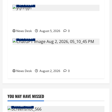
राज्य समाचार
क्या अब UPI से पेमेंट करना पड़ेगा महंगा? केंद्र की नई
तैयारी ने बढ़ाई हलचल, जानिए क्या होगा असर
News Desk
August 5, 2026
0
राज्य समाचार
उत्तराखंड सरकार का बड़ा फैसला: गर्भवती महिलाओं के
लिए बड़ा तोहफा! अब बर्थ वेटिंग होम में तीमारदारों को भी
मिलेंगे ₹300 रोजाना
News Desk
August 2, 2026
0
YOU MAY HAVE MISSED
उत्तराखंड स्पेशल