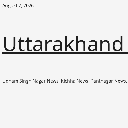
Skip
August 7, 2026
to
content
Uttarakhand
Udham Singh Nagar News, Kichha News, Pantnagar News,