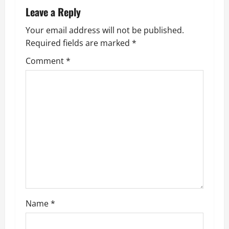
a
Leave a Reply
v
Your email address will not be published.
Required fields are marked
*
i
Comment
*
g
a
t
i
o
n
Name
*