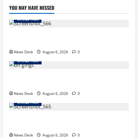
YOU MAY HAVE MISSED
उत्तराखंड स्पेशल
काशीपुर में दर्दनाक सड़क हादसा: स्कूल जा रहे तीन छात्र
पिकअप की चपेट में, 16 वर्षीय शिवम की मौत
News Desk
August 6, 2026
0
उत्तराखंड स्पेशल
उत्तराखंड में 2027 की चुनावी जंग शुरू: 8 अगस्त को हल्द्वानी
से खड़गे भरेंगे हुंकार, कांग्रेस का मिशन-2027 लॉन्च
News Desk
August 6, 2026
0
उत्तराखंड स्पेशल
देहरादून में ‘डिजिटल अरेस्ट’ का खौफनाक खेल: लाल किला
ब्लास्ट केस का डर दिखाकर बुजुर्ग से 13 लाख रुपये ठगे
News Desk
August 6, 2026
0