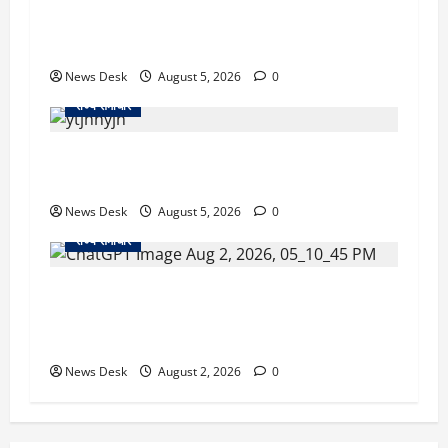
का एक्शन, डीडी चौक से गावा चौक तक चला अभियान;
56 दुकानदार प्रभावित
News Desk
August 5, 2026
0
राज्य समाचार
क्या अब UPI से पेमेंट करना पड़ेगा महंगा? केंद्र की नई
तैयारी ने बढ़ाई हलचल, जानिए क्या होगा असर
News Desk
August 5, 2026
0
राज्य समाचार
उत्तराखंड सरकार का बड़ा फैसला: गर्भवती महिलाओं के
लिए बड़ा तोहफा! अब बर्थ वेटिंग होम में तीमारदारों को भी
मिलेंगे ₹300 रोजाना
News Desk
August 2, 2026
0