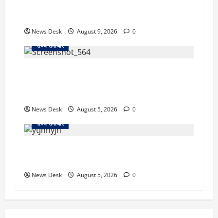
दो हफ्ते बाद धर्मेंद्र प्रधान ने तोड़ी इस्तीफे पर चुप्पी,
GEN-Z को लेकर भी कही बड़ी बात
News Desk
August 9, 2026
0
राज्य समाचार
uttarakhand: काशीपुर हाईवे चौड़ीकरण पर प्रशासन
का एक्शन, डीडी चौक से गावा चौक तक चला अभियान;
56 दुकानदार प्रभावित
News Desk
August 5, 2026
0
राज्य समाचार
क्या अब UPI से पेमेंट करना पड़ेगा महंगा? केंद्र की नई
तैयारी ने बढ़ाई हलचल, जानिए क्या होगा असर
News Desk
August 5, 2026
0