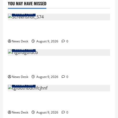
YOU MAY HAVE MISSED
उत्तराखंड स्पेशल
जापान से उत्तराखंड तक आईं मियाको, पति की अंतिम इच्छा पूरी
कर सरयू में प्रवाहित की अस्थियां
News Desk
August 9, 2026
0
उत्तराखंड स्पेशल
रुद्रपुर: टक्कर के बाद सड़क पर मचा बवाल, दो युवकों पर रॉड
से हमला; BJP नेता समेत 12 पर FIR
News Desk
August 9, 2026
0
उत्तराखंड स्पेशल
उत्तराखंड के 10 हजार युवाओं को नौकरी का मौका, 4 महीने में
लगेंगे 4 बड़े रोजगार मेले; जानें कहां-कहां होगा आयोजन
News Desk
August 9, 2026
0