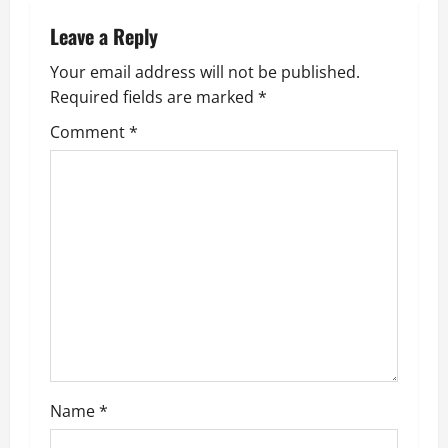
a
Leave a Reply
v
Your email address will not be published.
Required fields are marked
*
i
Comment
*
g
a
t
i
o
n
Name
*