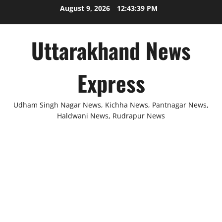
Skip
August 9, 2026
12:43:40 PM
to
content
Uttarakhand News
Express
Udham Singh Nagar News, Kichha News, Pantnagar News,
Haldwani News, Rudrapur News