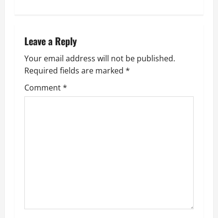
n
a
Leave a Reply
v
Your email address will not be published.
i
Required fields are marked
*
g
Comment
*
a
t
i
o
n