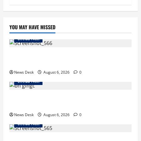
YOU MAY HAVE MISSED
उत्तराखंड स्पेशल
काशीपुर में दर्दनाक सड़क हादसा: स्कूल जा रहे तीन छात्र
पिकअप की चपेट में, 16 वर्षीय शिवम की मौत
News Desk
August 6, 2026
0
उत्तराखंड स्पेशल
उत्तराखंड में 2027 की चुनावी जंग शुरू: 8 अगस्त को हल्द्वानी
से खड़गे भरेंगे हुंकार, कांग्रेस का मिशन-2027 लॉन्च
News Desk
August 6, 2026
0
उत्तराखंड स्पेशल
देहरादून में ‘डिजिटल अरेस्ट’ का खौफनाक खेल: लाल किला