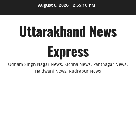
Skip
August 8, 2026
2:55:10 PM
to
content
Uttarakhand News
Express
Udham Singh Nagar News, Kichha News, Pantnagar News,
Haldwani News, Rudrapur News