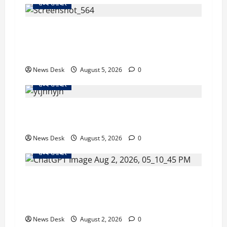
राज्य समाचार
uttarakhand: काशीपुर हाईवे चौड़ीकरण पर प्रशासन
का एक्शन, डीडी चौक से गावा चौक तक चला अभियान;
56 दुकानदार प्रभावित
News Desk
August 5, 2026
0
राज्य समाचार
क्या अब UPI से पेमेंट करना पड़ेगा महंगा? केंद्र की नई
तैयारी ने बढ़ाई हलचल, जानिए क्या होगा असर
News Desk
August 5, 2026
0
राज्य समाचार
उत्तराखंड सरकार का बड़ा फैसला: गर्भवती महिलाओं के
लिए बड़ा तोहफा! अब बर्थ वेटिंग होम में तीमारदारों को भी
मिलेंगे ₹300 रोजाना
News Desk
August 2, 2026
0