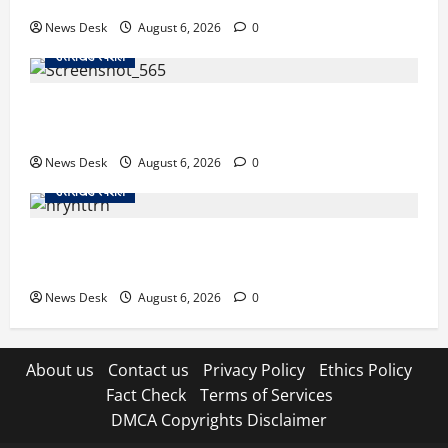
से खड़गे भरेंगे हुंकार, कांग्रेस का मिशन-2027 लॉन्च
News Desk
August 6, 2026
0
उत्तराखंड स्पेशल
देहरादून में ‘डिजिटल अरेस्ट’ का खौफनाक खेल: लाल किला
ब्लास्ट केस का डर दिखाकर बुजुर्ग से 13 लाख रुपये ठगे
News Desk
August 6, 2026
0
उत्तराखंड स्पेशल
काशीपुर में दर्दनाक हादसा: स्कूल जा रहे तीन छात्रों को टैंकर
ने रौंदा, एक की मौत; दो गंभीर, चालक फरार
News Desk
August 6, 2026
0
About us
Contact us
Privacy Policy
Ethics Policy
Fact Check
Terms of Services
DMCA Copyrights Disclaimer