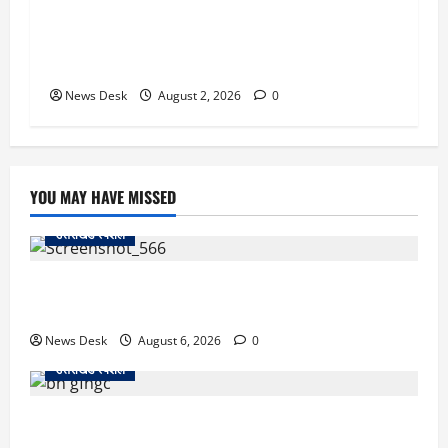
उत्तराखंड सरकार का बड़ा फैसला: गर्भवती महिलाओं के
लिए बड़ा तोहफा! अब बर्थ वेटिंग होम में तीमारदारों को भी
मिलेंगे ₹300 रोजाना
News Desk
August 2, 2026
0
YOU MAY HAVE MISSED
उत्तराखंड स्पेशल
काशीपुर में दर्दनाक सड़क हादसा: स्कूल जा रहे तीन छात्र
पिकअप की चपेट में, 16 वर्षीय शिवम की मौत
News Desk
August 6, 2026
0
उत्तराखंड स्पेशल
उत्तराखंड में 2027 की चुनावी जंग शुरू: 8 अगस्त को हल्द्वानी