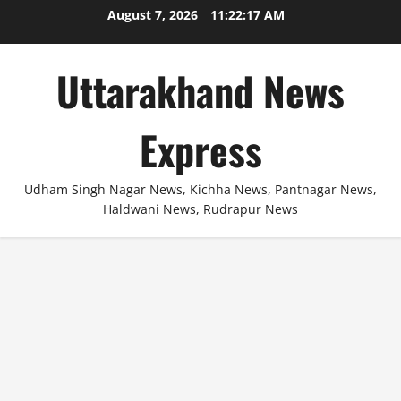
Skip
August 7, 2026
11:22:18 AM
to
content
Uttarakhand News
Express
Udham Singh Nagar News, Kichha News, Pantnagar News,
Haldwani News, Rudrapur News