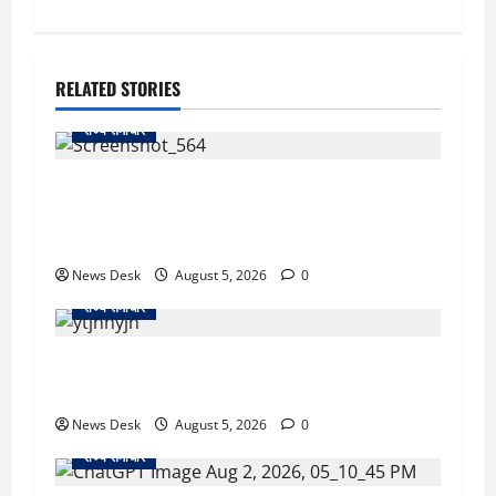
RELATED STORIES
राज्य समाचार
uttarakhand: काशीपुर हाईवे चौड़ीकरण पर प्रशासन
का एक्शन, डीडी चौक से गावा चौक तक चला अभियान;
56 दुकानदार प्रभावित
News Desk
August 5, 2026
0
राज्य समाचार
क्या अब UPI से पेमेंट करना पड़ेगा महंगा? केंद्र की नई
तैयारी ने बढ़ाई हलचल, जानिए क्या होगा असर
News Desk
August 5, 2026
0
राज्य समाचार