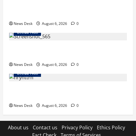
उत्तराखंड में 2027 की चुनावी जंग शुरू: 8 अगस्त को हल्द्वानी
से खड़गे भरेंगे हुंकार, कांग्रेस का मिशन-2027 लॉन्च
News Desk
August 6, 2026
0
उत्तराखंड स्पेशल
देहरादून में ‘डिजिटल अरेस्ट’ का खौफनाक खेल: लाल किला
ब्लास्ट केस का डर दिखाकर बुजुर्ग से 13 लाख रुपये ठगे
News Desk
August 6, 2026
0
उत्तराखंड स्पेशल
काशीपुर में दर्दनाक हादसा: स्कूल जा रहे तीन छात्रों को टैंकर
ने रौंदा, एक की मौत; दो गंभीर, चालक फरार
News Desk
August 6, 2026
0
About us
Contact us
Privacy Policy
Ethics Policy
Fact Check
Terms of Services