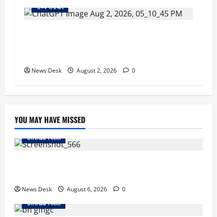
राज्य समाचार
उत्तराखंड सरकार का बड़ा फैसला: गर्भवती महिलाओं के
लिए बड़ा तोहफा! अब बर्थ वेटिंग होम में तीमारदारों को भी
मिलेंगे ₹300 रोजाना
News Desk
August 2, 2026
0
YOU MAY HAVE MISSED
उत्तराखंड स्पेशल
काशीपुर में दर्दनाक सड़क हादसा: स्कूल जा रहे तीन छात्र
पिकअप की चपेट में, 16 वर्षीय शिवम की मौत
News Desk
August 6, 2026
0
उत्तराखंड स्पेशल