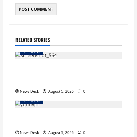
RELATED STORIES
राज्य समाचार
uttarakhand: काशीपुर हाईवे चौड़ीकरण पर प्रशासन
का एक्शन, डीडी चौक से गावा चौक तक चला अभियान;
56 दुकानदार प्रभावित
News Desk
August 5, 2026
0
राज्य समाचार
क्या अब UPI से पेमेंट करना पड़ेगा महंगा? केंद्र की नई
तैयारी ने बढ़ाई हलचल, जानिए क्या होगा असर
News Desk
August 5, 2026
0