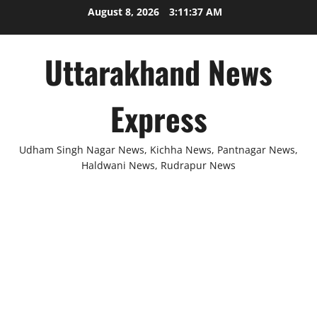
Skip
August 8, 2026
3:11:38 AM
to
content
Uttarakhand News
Express
Udham Singh Nagar News, Kichha News, Pantnagar News,
Haldwani News, Rudrapur News