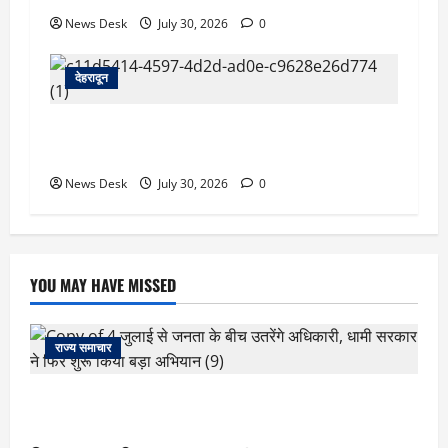
News Desk
July 30, 2026
0
देहरादून
देहरादून को HIV मुक्त बनाने की पहल, हाई-रिस्क क्षेत्रों
की होगी GIS मैपिंग; जांच अभियान तेज
News Desk
July 30, 2026
0
YOU MAY HAVE MISSED
राज्य समाचार
‘जो खेलेगा, वो खिलेगा…’ PM मोदी ने कॉमनवेल्थ पदक
विजेताओं से की मुलाकात, खिलाड़ियों का बढ़ाया हौसला