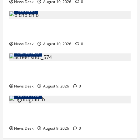
News Desk
August 10, 2026
0
राज्य समाचार
जम्मू में बड़ा हादसा: तिरंगा रैली से लौट रही छात्रों से भरी
मिनीबस पलटी, 29 घायल; 3 की हालत गंभीर
News Desk
August 10, 2026
0
उत्तराखंड स्पेशल
जापान से उत्तराखंड तक आईं मियाको, पति की अंतिम इच्छा पूरी
कर सरयू में प्रवाहित की अस्थियां
News Desk
August 9, 2026
0
उत्तराखंड स्पेशल
रुद्रपुर: टक्कर के बाद सड़क पर मचा बवाल, दो युवकों पर रॉड
से हमला; BJP नेता समेत 12 पर FIR
News Desk
August 9, 2026
0