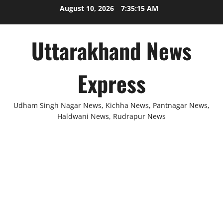
Skip
August 10, 2026
7:35:15 AM
to
content
Uttarakhand News
Express
Udham Singh Nagar News, Kichha News, Pantnagar News,
Haldwani News, Rudrapur News