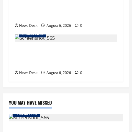
उत्तराखंड में 2027 की चुनावी जंग शुरू: 8 अगस्त को
हल्द्वानी से खड़गे भरेंगे हुंकार, कांग्रेस का मिशन-2027
लॉन्च
News Desk
August 6, 2026
0
उत्तराखंड स्पेशल
देहरादून में ‘डिजिटल अरेस्ट’ का खौफनाक खेल: लाल
किला ब्लास्ट केस का डर दिखाकर बुजुर्ग से 13 लाख
रुपये ठगे
News Desk
August 6, 2026
0
YOU MAY HAVE MISSED
उत्तराखंड स्पेशल
काशीपुर में दर्दनाक सड़क हादसा: स्कूल जा रहे तीन छात्र