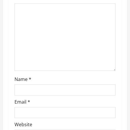
g
a
t
i
o
n
Name
*
Email
*
Website