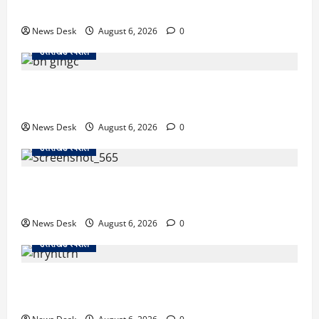
पिकअप की चपेट में, 16 वर्षीय शिवम की मौत
News Desk
August 6, 2026
0
उत्तराखंड स्पेशल
उत्तराखंड में 2027 की चुनावी जंग शुरू: 8 अगस्त को हल्द्वानी
से खड़गे भरेंगे हुंकार, कांग्रेस का मिशन-2027 लॉन्च
News Desk
August 6, 2026
0
उत्तराखंड स्पेशल
देहरादून में ‘डिजिटल अरेस्ट’ का खौफनाक खेल: लाल किला
ब्लास्ट केस का डर दिखाकर बुजुर्ग से 13 लाख रुपये ठगे
News Desk
August 6, 2026
0
उत्तराखंड स्पेशल
काशीपुर में दर्दनाक हादसा: स्कूल जा रहे तीन छात्रों को टैंकर
ने रौंदा, एक की मौत; दो गंभीर, चालक फरार