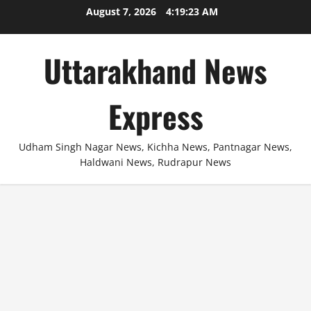
Skip
August 7, 2026
4:19:23 AM
to
content
Uttarakhand News
Express
Udham Singh Nagar News, Kichha News, Pantnagar News,
Haldwani News, Rudrapur News