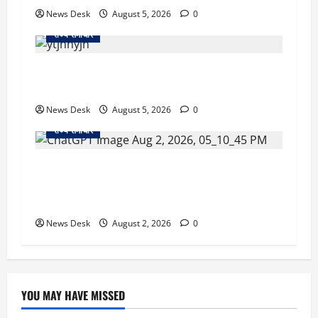
News Desk
August 5, 2026
0
राज्य समाचार
क्या अब UPI से पेमेंट करना पड़ेगा महंगा? केंद्र की नई
तैयारी ने बढ़ाई हलचल, जानिए क्या होगा असर
News Desk
August 5, 2026
0
राज्य समाचार
उत्तराखंड सरकार का बड़ा फैसला: गर्भवती महिलाओं के
लिए बड़ा तोहफा! अब बर्थ वेटिंग होम में तीमारदारों को भी
मिलेंगे ₹300 रोजाना
News Desk
August 2, 2026
0
YOU MAY HAVE MISSED