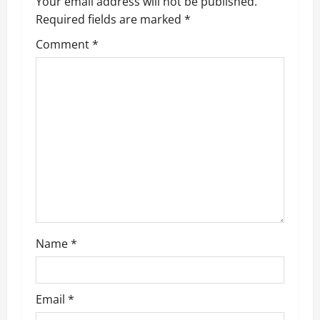
v
Your email address will not be published.
Required fields are marked
*
i
Comment
*
g
a
t
i
o
n
Name
*
Email
*