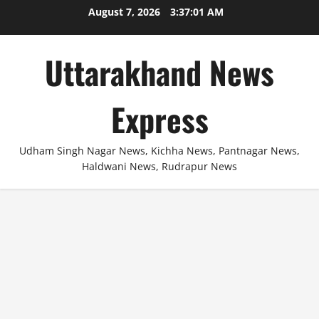
Skip
August 7, 2026
3:37:02 AM
to
content
Uttarakhand News
Express
Udham Singh Nagar News, Kichha News, Pantnagar News,
Haldwani News, Rudrapur News