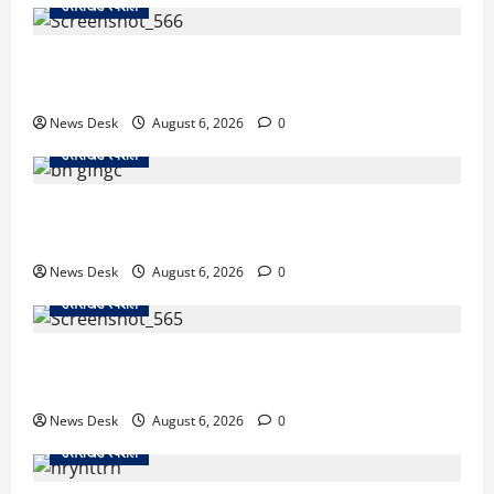
उत्तराखंड स्पेशल
काशीपुर में दर्दनाक सड़क हादसा: स्कूल जा रहे तीन छात्र
पिकअप की चपेट में, 16 वर्षीय शिवम की मौत
News Desk
August 6, 2026
0
उत्तराखंड स्पेशल
उत्तराखंड में 2027 की चुनावी जंग शुरू: 8 अगस्त को हल्द्वानी
से खड़गे भरेंगे हुंकार, कांग्रेस का मिशन-2027 लॉन्च
News Desk
August 6, 2026
0
उत्तराखंड स्पेशल
देहरादून में ‘डिजिटल अरेस्ट’ का खौफनाक खेल: लाल किला
ब्लास्ट केस का डर दिखाकर बुजुर्ग से 13 लाख रुपये ठगे
News Desk
August 6, 2026
0
उत्तराखंड स्पेशल