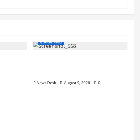
उत्तराखंड स्पेशल
े स्टेशन के
उत्तराखंड: हाईकोर्ट को बेलबाबा के पास स्थापित
िस
करने के फैसले पर अधिवक्ताओं में खुशी, CM
धामी का जताया आभार
News Desk
August 9, 2026
0