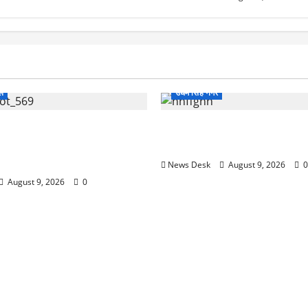
शल
उधम सिंह नगर
ों की लंबाई देख दुनिया हैरान!
उधम सिंह नगर में बड़ा मामला: रेलव
रेणु ने 271.50 सेमी के साथ
पास मिले दो शव, जांच में जुटी पुल
News Desk
August 9, 2026
0
August 9, 2026
0