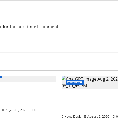
r for the next time I comment.
र
राज्य समाचार
 से पेमेंट करना पड़ेगा महंगा?
ई तैयारी ने बढ़ाई हलचल, जानिए
उत्तराखंड सरकार का बड़ा फैसला: 
असर
महिलाओं के लिए बड़ा तोहफा! अब बर
होम में तीमारदारों को भी मिलेंगे ₹
August 5, 2026
0
News Desk
August 2, 2026
0