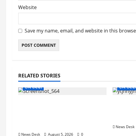
Website
Save my name, email, and website in this browse
RELATED STORIES
राज्य समाचार
राज्य समाचा
uttarakhand: काशीपुर हाईवे चौड़ीकरण
क्या अब UPI
पर प्रशासन का एक्शन, डीडी चौक से गावा
केंद्र की न
चौक तक चला अभियान; 56 दुकानदार
क्या होगा 
प्रभावित
News Desk
News Desk
August 5, 2026
0