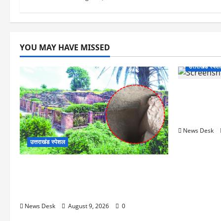
YOU MAY HAVE MISSED
उत्तराखंड स्पे
हल्द्वानी: बाल
उत्तराखंड की 
बनाया रिकॉर्ड
News Desk
उत्तराखंड स्पेशल
उत्तराखंड/काशीपुर: गोविषाण टीले की खुदाई पर
बारिश का ब्रेक, 10 फीट नीचे मिले निर्माण
अवशेष; 22 साल बाद शुरू हुआ था काम शुरू
News Desk
August 9, 2026
0