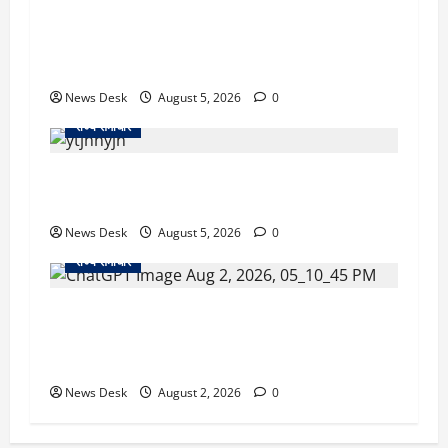
uttarakhand: काशीपुर हाईवे चौड़ीकरण पर प्रशासन
का एक्शन, डीडी चौक से गावा चौक तक चला अभियान;
56 दुकानदार प्रभावित
News Desk
August 5, 2026
0
राज्य समाचार
क्या अब UPI से पेमेंट करना पड़ेगा महंगा? केंद्र की नई
तैयारी ने बढ़ाई हलचल, जानिए क्या होगा असर
News Desk
August 5, 2026
0
राज्य समाचार
उत्तराखंड सरकार का बड़ा फैसला: गर्भवती महिलाओं के
लिए बड़ा तोहफा! अब बर्थ वेटिंग होम में तीमारदारों को भी
मिलेंगे ₹300 रोजाना
News Desk
August 2, 2026
0