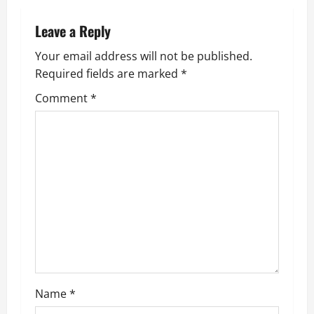
a
Leave a Reply
v
Your email address will not be published.
Required fields are marked
*
i
Comment
*
g
a
t
i
o
n
Name
*