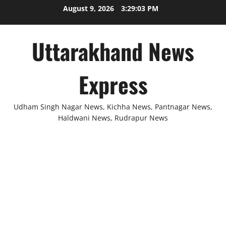
Skip
August 9, 2026
3:29:04 PM
to
content
Uttarakhand News
Express
Udham Singh Nagar News, Kichha News, Pantnagar News,
Haldwani News, Rudrapur News