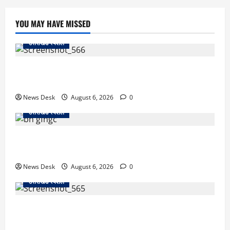
YOU MAY HAVE MISSED
उत्तराखंड स्पेशल
काशीपुर में दर्दनाक सड़क हादसा: स्कूल जा रहे तीन छात्र
पिकअप की चपेट में, 16 वर्षीय शिवम की मौत
News Desk
August 6, 2026
0
उत्तराखंड स्पेशल
उत्तराखंड में 2027 की चुनावी जंग शुरू: 8 अगस्त को हल्द्वानी
से खड़गे भरेंगे हुंकार, कांग्रेस का मिशन-2027 लॉन्च
News Desk
August 6, 2026
0
उत्तराखंड स्पेशल
देहरादून में ‘डिजिटल अरेस्ट’ का खौफनाक खेल: लाल किला
ब्लास्ट केस का डर दिखाकर बुजुर्ग से 13 लाख रुपये ठगे