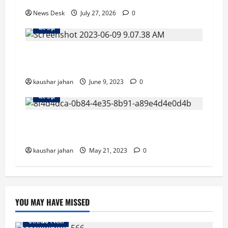
News Desk
July 27, 2026
0
अल्मोड़ा
गर्भवती महिला को ले जा रही एंबुलेंस मकान की छत पर
गिरी, मची चीख पुकार
kaushar jahan
June 9, 2023
0
अल्मोड़ा
उत्तराखंड से दुखद खबर: नदी में डूबी दो बहनें, एक बहन
की मौ’त..गांव में पसरा मातम
kaushar jahan
May 21, 2023
0
YOU MAY HAVE MISSED
उत्तराखंड स्पेशल