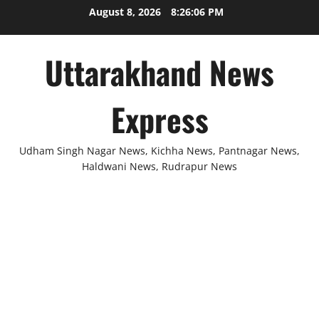
Skip
August 8, 2026
8:26:07 PM
to
content
Uttarakhand News
Express
Udham Singh Nagar News, Kichha News, Pantnagar News,
Haldwani News, Rudrapur News