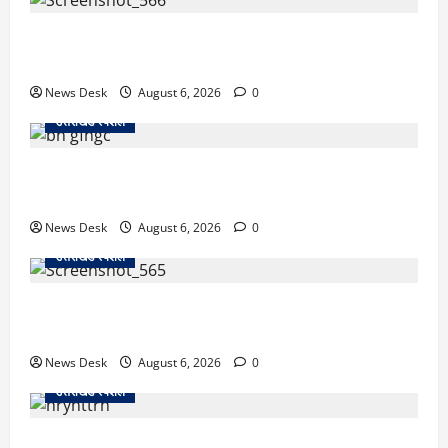
काशीपुर में दर्दनाक सड़क हादसा: स्कूल जा रहे तीन छात्र
पिकअप की चपेट में, 16 वर्षीय शिवम की मौत
News Desk
August 6, 2026
0
उत्तराखंड स्पेशल
उत्तराखंड में 2027 की चुनावी जंग शुरू: 8 अगस्त को हल्द्वानी
से खड़गे भरेंगे हुंकार, कांग्रेस का मिशन-2027 लॉन्च
News Desk
August 6, 2026
0
उत्तराखंड स्पेशल
देहरादून में ‘डिजिटल अरेस्ट’ का खौफनाक खेल: लाल किला
ब्लास्ट केस का डर दिखाकर बुजुर्ग से 13 लाख रुपये ठगे
News Desk
August 6, 2026
0
उत्तराखंड स्पेशल
काशीपुर में दर्दनाक हादसा: स्कूल जा रहे तीन छात्रों को टैंकर