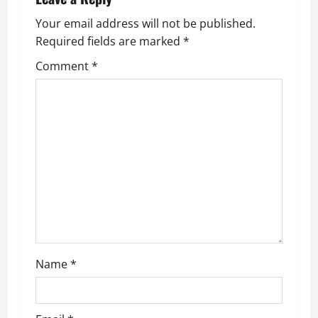
n
a
Your email address will not be published.
Required fields are marked
*
v
Comment
*
i
g
a
t
i
o
n
Name
*