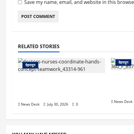
Save my name, email, and website in this browse
RELATED STORIES
देहरादून
देहरादून
देहरादून: सर
देहरादून: दून मेडिकल कॉलेज अस्पताल में
सचिवालय मे
महिला MBBS इंटर्न को कथित आपत्तिजनक
हत्या का मुक
संदेश, नर्सिंग अधिकारी पर उत्पीड़न का आरोप
News Desk
News Desk
July 30, 2026
0