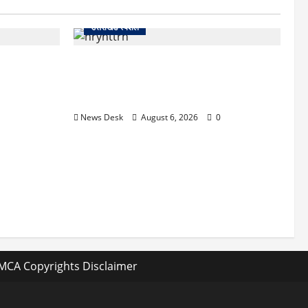
उत्तराखंड स्पेशल
 खौफनाक खेल:
काशीपुर में दर्दनाक हादसा: स्कूल जा रहे तीन
कर बुजुर्ग से
छात्रों को टैंकर ने रौंदा, एक की मौत; दो गंभीर,
चालक फरार
News Desk
August 6, 2026
0
MCA Copyrights Disclaimer