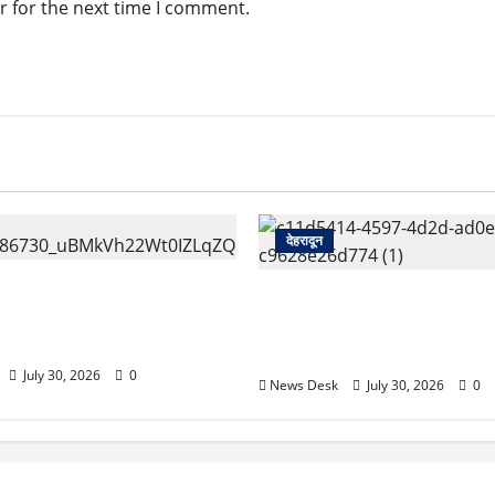
r for the next time I comment.
देहरादून
कारी शिक्षिका की संदिग्ध मौत,
देहरादून को HIV मुक्त बनाने की 
ं तैनात पति समेत तीन के खिलाफ
रिस्क क्षेत्रों की होगी GIS मैपिंग
दमा दर्ज
तेज
July 30, 2026
0
News Desk
July 30, 2026
0