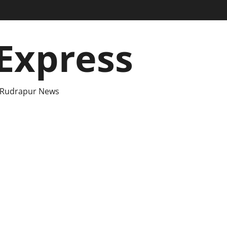
Express
 Rudrapur News