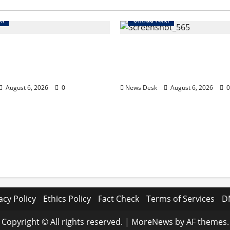
शल
उत्तराखंड स्पेशल
 2027 की चुनावी जंग शुरू: 8
देहरादून में ‘डिजिटल अरेस्ट’ का
ानी से खड़गे भरेंगे हुंकार, कांग्रेस
लाल किला ब्लास्ट केस का डर दिखा
7 लॉन्च
13 लाख रुपये ठगे
August 6, 2026
0
News Desk
August 6, 2026
0
acy Policy
Ethics Policy
Fact Check
Terms of Services
D
Copyright © All rights reserved.
|
MoreNews
by AF themes.