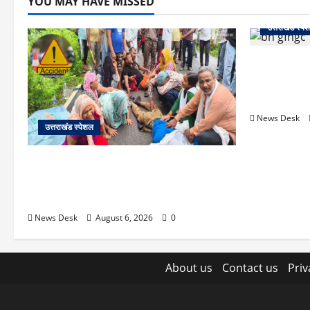
YOU MAY HAVE MISSED
उत्तराखंड स्पे
उत्तराखंड में
अगस्त को हल्द्व
का मिशन-202
News Desk
उत्तराखंड स्पेशल
काशीपुर में दर्दनाक सड़क हादसा: स्कूल जा रहे
तीन छात्र पिकअप की चपेट में, 16 वर्षीय शिवम
की मौत
News Desk
August 6, 2026
0
About us
Contact us
Priv