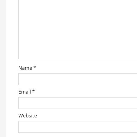
g
a
t
i
o
Name
*
n
Email
*
Website