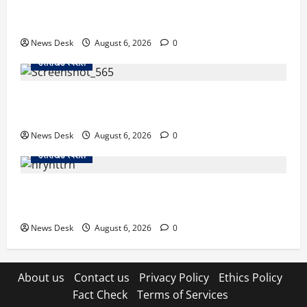
उत्तराखंड में 2027 की चुनावी जंग शुरू: 8 अगस्त को हल्द्वानी
से खड़गे भरेंगे हुंकार, कांग्रेस का मिशन-2027 लॉन्च
News Desk
August 6, 2026
0
उत्तराखंड स्पेशल
देहरादून में ‘डिजिटल अरेस्ट’ का खौफनाक खेल: लाल किला
ब्लास्ट केस का डर दिखाकर बुजुर्ग से 13 लाख रुपये ठगे
News Desk
August 6, 2026
0
उत्तराखंड स्पेशल
काशीपुर में दर्दनाक हादसा: स्कूल जा रहे तीन छात्रों को टैंकर
ने रौंदा, एक की मौत; दो गंभीर, चालक फरार
News Desk
August 6, 2026
0
About us
Contact us
Privacy Policy
Ethics Policy
Fact Check
Terms of Services