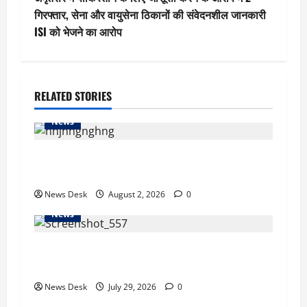
t
गिरफ्तार, सेना और वायुसेना ठिकानों की संवेदनशील जानकारी
ISI को भेजने का आरोप
n
a
RELATED STORIES
v
News
i
g
कहां से आया अमेरिका जाने का पैसा? RTI एक्टिविस्ट ने
CJP संस्थापक अभिजीत दिपके से किया सवाल
a
News Desk
August 2, 2026
0
t
News
i
लोकसभा में एंटी-पेपर लीक बिल को मिली मंजूरी, राहुल
गांधी के बयान पर लोकसभा में हंगामा
o
News Desk
July 29, 2026
0
News