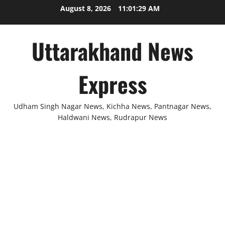
Skip
August 8, 2026
11:01:30 AM
to
content
Uttarakhand News
Express
Udham Singh Nagar News, Kichha News, Pantnagar News,
Haldwani News, Rudrapur News