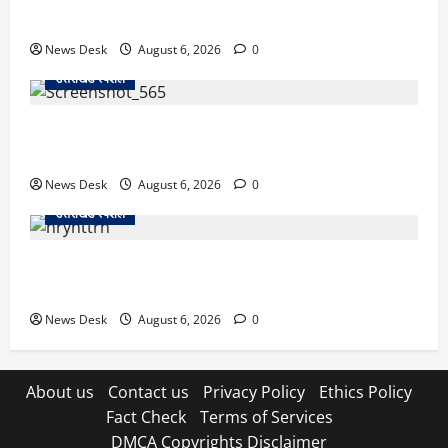
से खड़गे भरेंगे हुंकार, कांग्रेस का मिशन-2027 लॉन्च
News Desk
August 6, 2026
0
उत्तराखंड स्पेशल
देहरादून में ‘डिजिटल अरेस्ट’ का खौफनाक खेल: लाल किला
ब्लास्ट केस का डर दिखाकर बुजुर्ग से 13 लाख रुपये ठगे
News Desk
August 6, 2026
0
उत्तराखंड स्पेशल
काशीपुर में दर्दनाक हादसा: स्कूल जा रहे तीन छात्रों को टैंकर
ने रौंदा, एक की मौत; दो गंभीर, चालक फरार
News Desk
August 6, 2026
0
About us
Contact us
Privacy Policy
Ethics Policy
Fact Check
Terms of Services
DMCA Copyrights Disclaimer