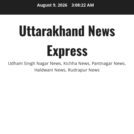
Skip
August 9, 2026
3:08:23 AM
to
content
Uttarakhand News
Express
Udham Singh Nagar News, Kichha News, Pantnagar News,
Haldwani News, Rudrapur News