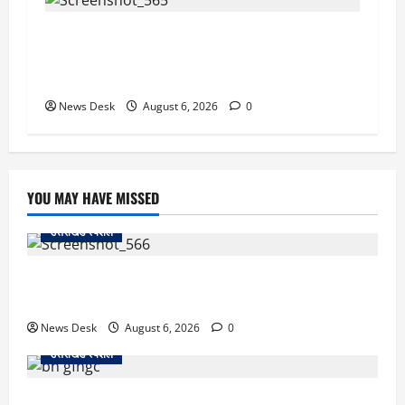
देहरादून में ‘डिजिटल अरेस्ट’ का खौफनाक खेल: लाल
किला ब्लास्ट केस का डर दिखाकर बुजुर्ग से 13 लाख
रुपये ठगे
News Desk
August 6, 2026
0
YOU MAY HAVE MISSED
उत्तराखंड स्पेशल
काशीपुर में दर्दनाक सड़क हादसा: स्कूल जा रहे तीन छात्र
पिकअप की चपेट में, 16 वर्षीय शिवम की मौत
News Desk
August 6, 2026
0
उत्तराखंड स्पेशल
उत्तराखंड में 2027 की चुनावी जंग शुरू: 8 अगस्त को हल्द्वानी