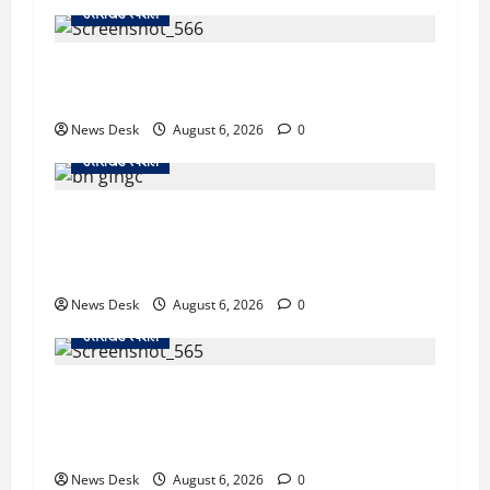
उत्तराखंड स्पेशल
काशीपुर में दर्दनाक सड़क हादसा: स्कूल जा रहे तीन
छात्र पिकअप की चपेट में, 16 वर्षीय शिवम की मौत
News Desk
August 6, 2026
0
उत्तराखंड स्पेशल
उत्तराखंड में 2027 की चुनावी जंग शुरू: 8 अगस्त को
हल्द्वानी से खड़गे भरेंगे हुंकार, कांग्रेस का मिशन-2027
लॉन्च
News Desk
August 6, 2026
0
उत्तराखंड स्पेशल
देहरादून में ‘डिजिटल अरेस्ट’ का खौफनाक खेल: लाल
किला ब्लास्ट केस का डर दिखाकर बुजुर्ग से 13 लाख
रुपये ठगे
News Desk
August 6, 2026
0