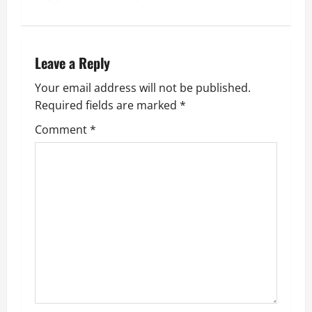
t
n
a
Leave a Reply
v
Your email address will not be published.
Required fields are marked
*
i
Comment
*
g
a
t
i
o
n