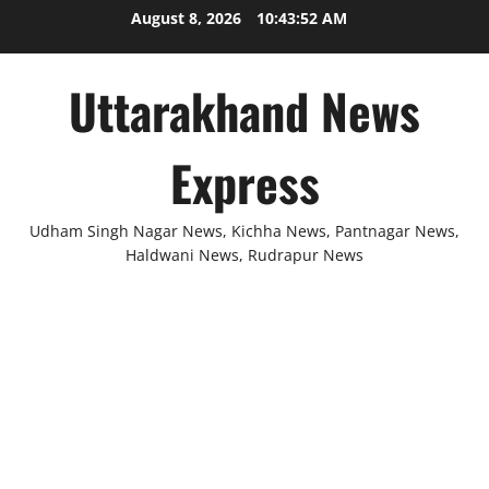
Skip
August 8, 2026
10:43:52 AM
to
content
Uttarakhand News
Express
Udham Singh Nagar News, Kichha News, Pantnagar News,
Haldwani News, Rudrapur News