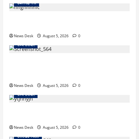
उधम सिंह नगर
रुद्रपुर: महज 5 हजार रुपये के लिए दोस्त का कत्ल, पुलिस ने
सुलझाई मर्डर मिस्ट्री, आरोपी गिरफ्तार
News Desk
August 5, 2026
0
राज्य समाचार
uttarakhand: काशीपुर हाईवे चौड़ीकरण पर प्रशासन का
एक्शन, डीडी चौक से गावा चौक तक चला अभियान; 56
दुकानदार प्रभावित
News Desk
August 5, 2026
0
राज्य समाचार
क्या अब UPI से पेमेंट करना पड़ेगा महंगा? केंद्र की नई तैयारी
ने बढ़ाई हलचल, जानिए क्या होगा असर
News Desk
August 5, 2026
0
उत्तराखंड स्पेशल