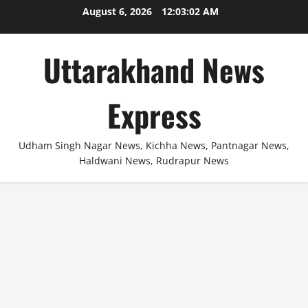
Skip
August 6, 2026
12:03:02 AM
to
content
Uttarakhand News
Express
Udham Singh Nagar News, Kichha News, Pantnagar News,
Haldwani News, Rudrapur News