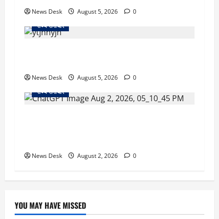
News Desk
August 5, 2026
0
राज्य समाचार
क्या अब UPI से पेमेंट करना पड़ेगा महंगा? केंद्र की नई
तैयारी ने बढ़ाई हलचल, जानिए क्या होगा असर
News Desk
August 5, 2026
0
राज्य समाचार
उत्तराखंड सरकार का बड़ा फैसला: गर्भवती महिलाओं के
लिए बड़ा तोहफा! अब बर्थ वेटिंग होम में तीमारदारों को भी
मिलेंगे ₹300 रोजाना
News Desk
August 2, 2026
0
YOU MAY HAVE MISSED