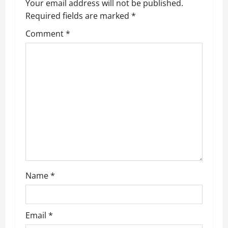
v
Your email address will not be published.
Required fields are marked
*
i
Comment
*
g
a
t
i
o
n
Name
*
Email
*