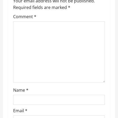
v
Your email address will not be published.
Required fields are marked
*
i
Comment
*
g
a
t
i
o
n
Name
*
Email
*