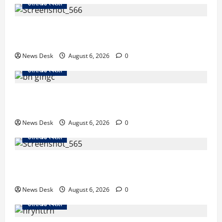
उत्तराखंड स्पेशल
काशीपुर में दर्दनाक सड़क हादसा: स्कूल जा रहे तीन छात्र
पिकअप की चपेट में, 16 वर्षीय शिवम की मौत
News Desk
August 6, 2026
0
उत्तराखंड स्पेशल
उत्तराखंड में 2027 की चुनावी जंग शुरू: 8 अगस्त को हल्द्वानी
से खड़गे भरेंगे हुंकार, कांग्रेस का मिशन-2027 लॉन्च
News Desk
August 6, 2026
0
उत्तराखंड स्पेशल
देहरादून में ‘डिजिटल अरेस्ट’ का खौफनाक खेल: लाल किला
ब्लास्ट केस का डर दिखाकर बुजुर्ग से 13 लाख रुपये ठगे
News Desk
August 6, 2026
0
उत्तराखंड स्पेशल