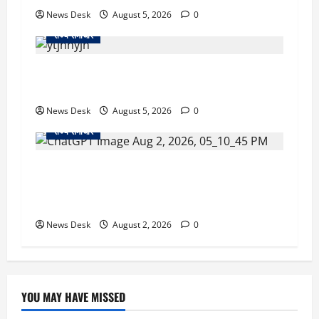
News Desk
August 5, 2026
0
राज्य समाचार
क्या अब UPI से पेमेंट करना पड़ेगा महंगा? केंद्र की नई
तैयारी ने बढ़ाई हलचल, जानिए क्या होगा असर
News Desk
August 5, 2026
0
राज्य समाचार
उत्तराखंड सरकार का बड़ा फैसला: गर्भवती महिलाओं के
लिए बड़ा तोहफा! अब बर्थ वेटिंग होम में तीमारदारों को भी
मिलेंगे ₹300 रोजाना
News Desk
August 2, 2026
0
YOU MAY HAVE MISSED