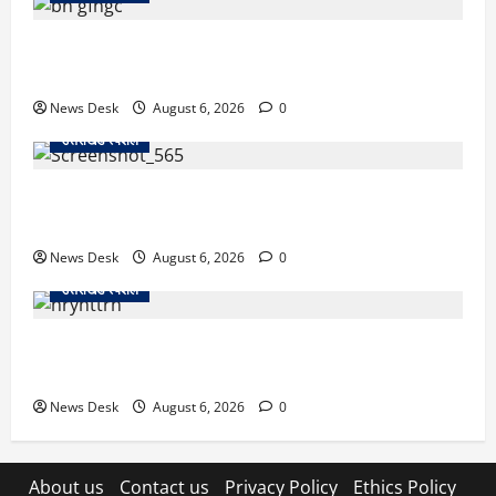
उत्तराखंड में 2027 की चुनावी जंग शुरू: 8 अगस्त को हल्द्वानी
से खड़गे भरेंगे हुंकार, कांग्रेस का मिशन-2027 लॉन्च
News Desk
August 6, 2026
0
उत्तराखंड स्पेशल
देहरादून में ‘डिजिटल अरेस्ट’ का खौफनाक खेल: लाल किला
ब्लास्ट केस का डर दिखाकर बुजुर्ग से 13 लाख रुपये ठगे
News Desk
August 6, 2026
0
उत्तराखंड स्पेशल
काशीपुर में दर्दनाक हादसा: स्कूल जा रहे तीन छात्रों को टैंकर
ने रौंदा, एक की मौत; दो गंभीर, चालक फरार
News Desk
August 6, 2026
0
About us
Contact us
Privacy Policy
Ethics Policy