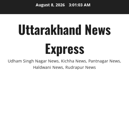
Skip
August 8, 2026
3:01:04 AM
to
content
Uttarakhand News
Express
Udham Singh Nagar News, Kichha News, Pantnagar News,
Haldwani News, Rudrapur News