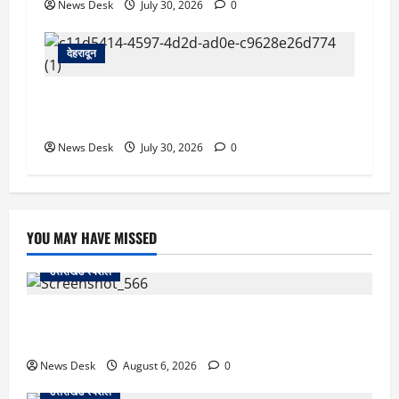
News Desk
July 30, 2026
0
देहरादून
देहरादून को HIV मुक्त बनाने की पहल, हाई-रिस्क क्षेत्रों
की होगी GIS मैपिंग; जांच अभियान तेज
News Desk
July 30, 2026
0
YOU MAY HAVE MISSED
उत्तराखंड स्पेशल
काशीपुर में दर्दनाक सड़क हादसा: स्कूल जा रहे तीन छात्र
पिकअप की चपेट में, 16 वर्षीय शिवम की मौत
News Desk
August 6, 2026
0
उत्तराखंड स्पेशल