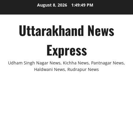
Skip
August 8, 2026
1:49:50 PM
to
content
Uttarakhand News
Express
Udham Singh Nagar News, Kichha News, Pantnagar News,
Haldwani News, Rudrapur News