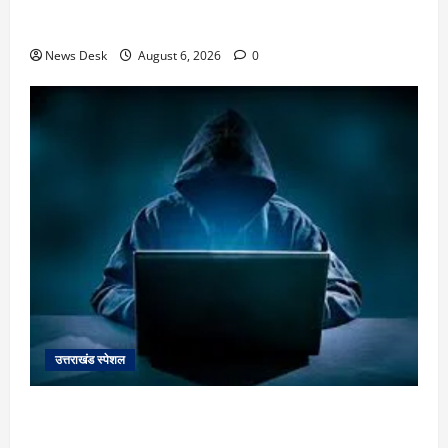
उत्तराखंड में 2027 की चुनावी जंग शुरू: 8 अगस्त को हल्द्वानी
से खड़गे भरेंगे हुंकार, कांग्रेस का मिशन-2027 लॉन्च
News Desk
August 6, 2026
0
उत्तराखंड स्पेशल
देहरादून में ‘डिजिटल अरेस्ट’ का खौफनाक खेल: लाल किला
ब्लास्ट केस का डर दिखाकर बुजुर्ग से 13 लाख रुपये ठगे