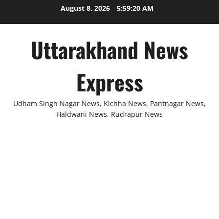
Skip
August 8, 2026
5:59:21 AM
to
content
Uttarakhand News
Express
Udham Singh Nagar News, Kichha News, Pantnagar News,
Haldwani News, Rudrapur News