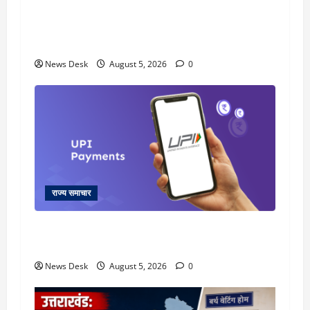
uttarakhand: काशीपुर हाईवे चौड़ीकरण पर प्रशासन
का एक्शन, डीडी चौक से गावा चौक तक चला अभियान;
56 दुकानदार प्रभावित
News Desk
August 5, 2026
0
राज्य समाचार
क्या अब UPI से पेमेंट करना पड़ेगा महंगा? केंद्र की नई
तैयारी ने बढ़ाई हलचल, जानिए क्या होगा असर
News Desk
August 5, 2026
0