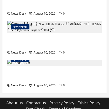
रुद्रपुर में फैक्ट्री कर्मचारी की मौत से मचा हड़कंप, कमरे में फंदे
से लटका मिला शव,आत्महत्या या कुछ और? पुलिस जांच में जुटी
News Desk
August 10, 2026
0
राज्य समाचार
‘जो खेलेगा, वो खिलेगा…’ PM मोदी ने कॉमनवेल्थ पदक
विजेताओं से की मुलाकात, खिलाड़ियों का बढ़ाया हौसला
News Desk
August 10, 2026
0
राज्य समाचार
जम्मू में बड़ा हादसा: तिरंगा रैली से लौट रही छात्रों से भरी
मिनीबस पलटी, 29 घायल; 3 की हालत गंभीर
News Desk
August 10, 2026
0
About us
Contact us
Privacy Policy
Ethics Policy