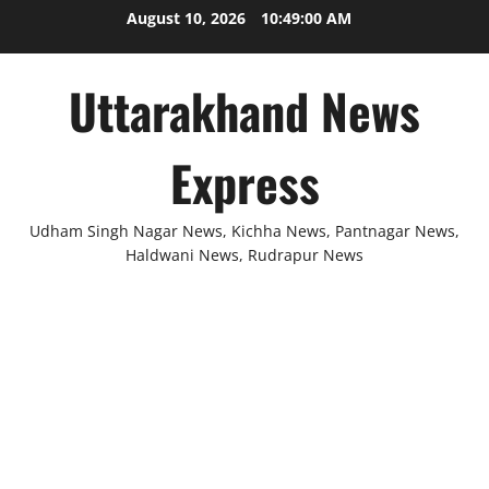
Skip
August 10, 2026
10:49:00 AM
to
content
Uttarakhand News
Express
Udham Singh Nagar News, Kichha News, Pantnagar News,
Haldwani News, Rudrapur News