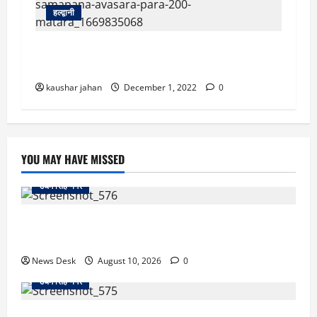
हल्द्वानी
राज्य स्तरीय एथलेटिक्स प्रतियोगिता- देहरादून बना
चैंपियन, नैनीताल, यूएस नगर उप विजेता
kaushar jahan
December 1, 2022
0
YOU MAY HAVE MISSED
उधम सिंह नगर
काशीपुर फ्लाईओवर पर रॉड हमले का मामला गरमाया, आरोपियों
की गिरफ्तारी को लेकर वाल्मीकि समाज का धरना
News Desk
August 10, 2026
0
उधम सिंह नगर