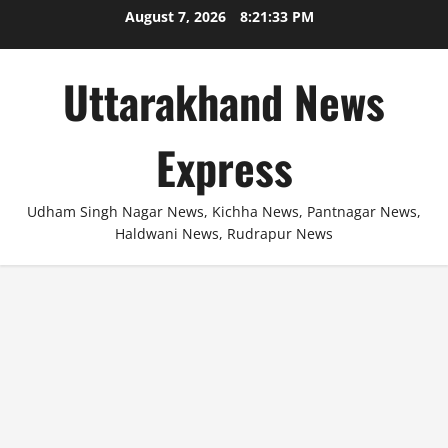
Skip
August 7, 2026
8:21:34 PM
to
content
Uttarakhand News
Express
Udham Singh Nagar News, Kichha News, Pantnagar News,
Haldwani News, Rudrapur News