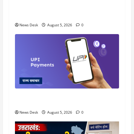
uttarakhand: काशीपुर हाईवे चौड़ीकरण पर प्रशासन
का एक्शन, डीडी चौक से गावा चौक तक चला अभियान;
56 दुकानदार प्रभावित
News Desk
August 5, 2026
0
राज्य समाचार
क्या अब UPI से पेमेंट करना पड़ेगा महंगा? केंद्र की नई
तैयारी ने बढ़ाई हलचल, जानिए क्या होगा असर
News Desk
August 5, 2026
0