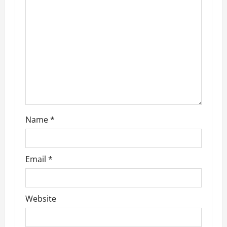
a
t
i
o
n
Name
*
Email
*
Website