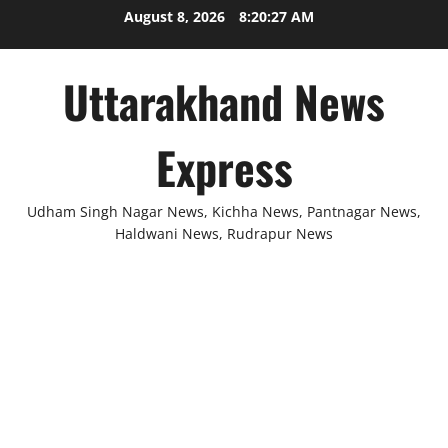
Skip
August 8, 2026
8:20:28 AM
to
content
Uttarakhand News
Express
Udham Singh Nagar News, Kichha News, Pantnagar News,
Haldwani News, Rudrapur News