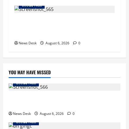
उत्तराखंड स्पेशल
देहरादून में ‘डिजिटल अरेस्ट’ का खौफनाक खेल: लाल
किला ब्लास्ट केस का डर दिखाकर बुजुर्ग से 13 लाख
रुपये ठगे
News Desk
August 6, 2026
0
YOU MAY HAVE MISSED
उत्तराखंड स्पेशल
काशीपुर में दर्दनाक सड़क हादसा: स्कूल जा रहे तीन छात्र
पिकअप की चपेट में, 16 वर्षीय शिवम की मौत
News Desk
August 6, 2026
0
उत्तराखंड स्पेशल