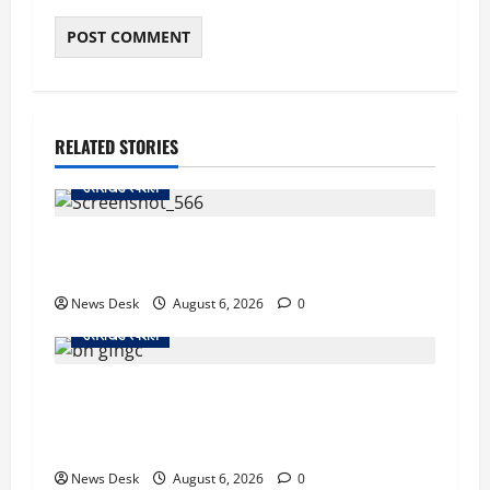
RELATED STORIES
उत्तराखंड स्पेशल
काशीपुर में दर्दनाक सड़क हादसा: स्कूल जा रहे तीन
छात्र पिकअप की चपेट में, 16 वर्षीय शिवम की मौत
News Desk
August 6, 2026
0
उत्तराखंड स्पेशल
उत्तराखंड में 2027 की चुनावी जंग शुरू: 8 अगस्त को
हल्द्वानी से खड़गे भरेंगे हुंकार, कांग्रेस का मिशन-2027
लॉन्च
News Desk
August 6, 2026
0