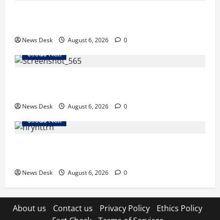
उत्तराखंड में 2027 की चुनावी जंग शुरू: 8 अगस्त को हल्द्वानी
से खड़गे भरेंगे हुंकार, कांग्रेस का मिशन-2027 लॉन्च
News Desk
August 6, 2026
0
उत्तराखंड स्पेशल
देहरादून में ‘डिजिटल अरेस्ट’ का खौफनाक खेल: लाल किला
ब्लास्ट केस का डर दिखाकर बुजुर्ग से 13 लाख रुपये ठगे
News Desk
August 6, 2026
0
उत्तराखंड स्पेशल
काशीपुर में दर्दनाक हादसा: स्कूल जा रहे तीन छात्रों को टैंकर
ने रौंदा, एक की मौत; दो गंभीर, चालक फरार
News Desk
August 6, 2026
0
About us
Contact us
Privacy Policy
Ethics Policy