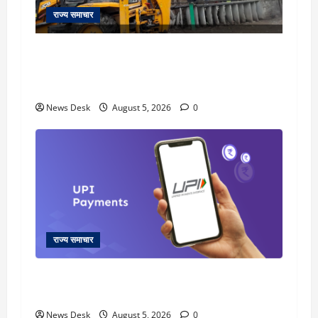
राज्य समाचार
uttarakhand: काशीपुर हाईवे चौड़ीकरण पर प्रशासन
का एक्शन, डीडी चौक से गावा चौक तक चला अभियान;
56 दुकानदार प्रभावित
News Desk
August 5, 2026
0
राज्य समाचार
क्या अब UPI से पेमेंट करना पड़ेगा महंगा? केंद्र की नई
तैयारी ने बढ़ाई हलचल, जानिए क्या होगा असर
News Desk
August 5, 2026
0