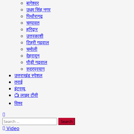
बागेश्वर
उधम सिंह नगर
पिथौरागढ़
चम्पावत
हरिद्वार
उत्तरकाशी
टिहरी गढ़वाल
चमोली
देहरादून
पौड़ी गढ़वाल
रुद्रप्रयाग
उत्तराखंड स्पेशल
तराई
इंटरव्यू
📺 लाइव टीवी
विश्व
Search
for:
Video