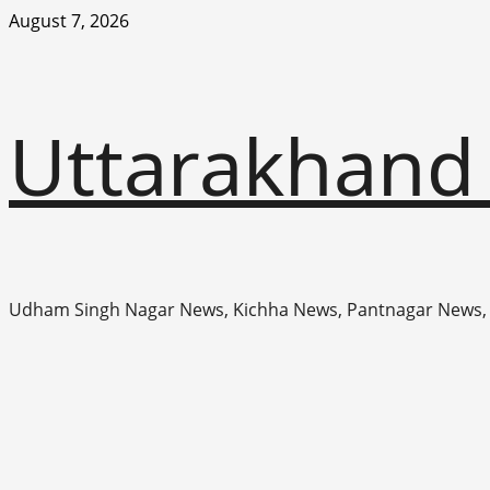
Skip
August 7, 2026
to
content
Uttarakhand
Udham Singh Nagar News, Kichha News, Pantnagar News,