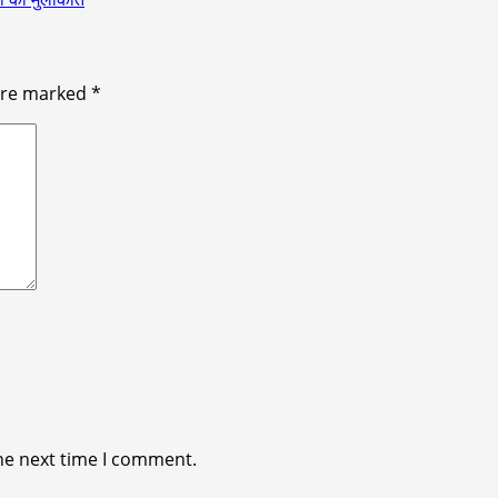
 are marked
*
he next time I comment.