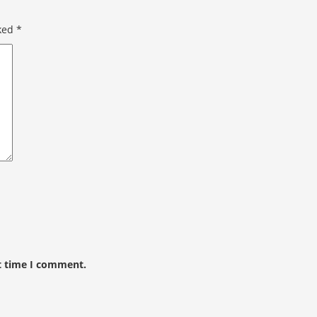
rked
*
t time I comment.