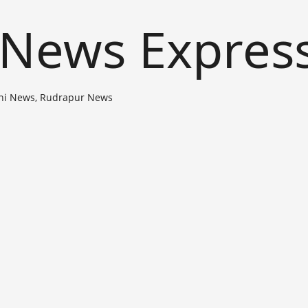
 News Expres
ni News, Rudrapur News