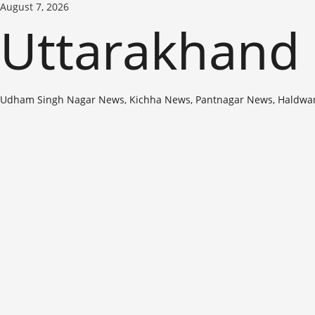
Skip
August 7, 2026
to
Uttarakhand
content
Udham Singh Nagar News, Kichha News, Pantnagar News, Haldwa