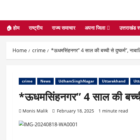
🏠 होम
राष्ट्रीय
राज्य समाचार
अपना जिला
उत्तराखंड स
Home
crime
*ऊधमसिंहनगर” 4 साल की बच्ची से दुष्कर्म”, नाबा
crime
News
UdhamSinghNagar
Uttarakhand
Utt
*ऊधमसिंहनगर” 4 साल की बच्ची स
Monis Malik
February 18, 2025
1 minute read