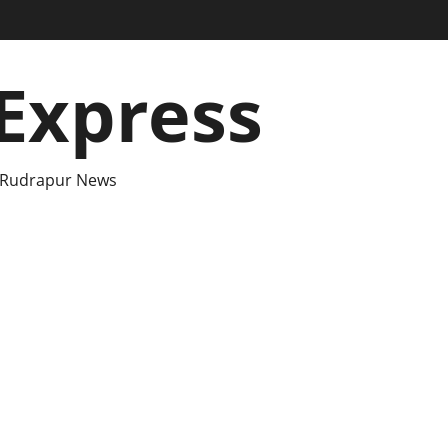
Express
 Rudrapur News