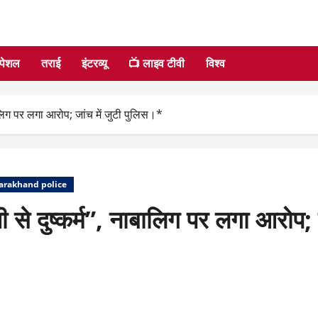
्पेशल
तराई
इंटरव्यू
📺 लाइव टीवी
विश्व
लिग पर लगा आरोप; जांच में जुटी पुलिस।*
arakhand police
े दुष्कर्म”, नाबालिग पर लगा आरोप; ज