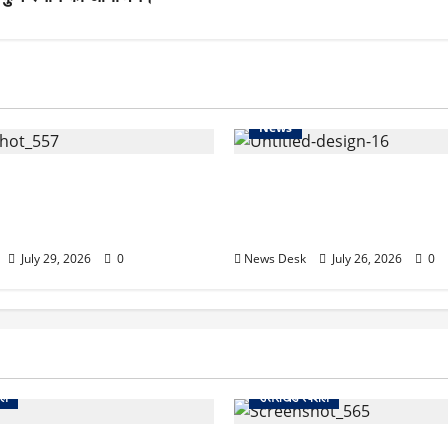
News
एंटी-पेपर लीक बिल को मिली
CM योगी का बड़ा बयान: सोशल मी
ल गांधी के बयान पर लोकसभा में
जरिए अफवाहें फैला रहीं विदेशी ताकत
से युवाओं को जागरूक करने की अ
July 29, 2026
0
News Desk
July 26, 2026
0
शल
उत्तराखंड स्पेशल