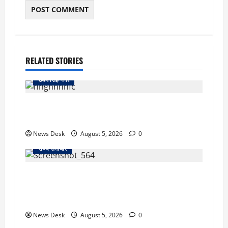
RELATED STORIES
उधम सिंह नगर
रुद्रपुर: महज 5 हजार रुपये के लिए दोस्त का कत्ल,
पुलिस ने सुलझाई मर्डर मिस्ट्री, आरोपी गिरफ्तार
News Desk
August 5, 2026
0
राज्य समाचार
uttarakhand: काशीपुर हाईवे चौड़ीकरण पर प्रशासन
का एक्शन, डीडी चौक से गावा चौक तक चला अभियान;
56 दुकानदार प्रभावित
News Desk
August 5, 2026
0