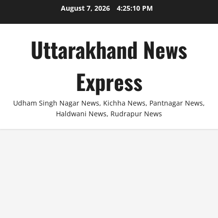
Skip
August 7, 2026
4:25:10 PM
to
content
Uttarakhand News
Express
Udham Singh Nagar News, Kichha News, Pantnagar News,
Haldwani News, Rudrapur News