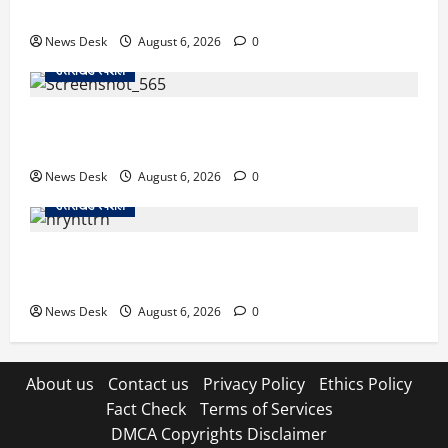
से खड़गे भरेंगे हुंकार, कांग्रेस का मिशन-2027 लॉन्च
News Desk
August 6, 2026
0
उत्तराखंड स्पेशल
देहरादून में ‘डिजिटल अरेस्ट’ का खौफनाक खेल: लाल किला
ब्लास्ट केस का डर दिखाकर बुजुर्ग से 13 लाख रुपये ठगे
News Desk
August 6, 2026
0
उत्तराखंड स्पेशल
काशीपुर में दर्दनाक हादसा: स्कूल जा रहे तीन छात्रों को टैंकर
ने रौंदा, एक की मौत; दो गंभीर, चालक फरार
News Desk
August 6, 2026
0
About us
Contact us
Privacy Policy
Ethics Policy
Fact Check
Terms of Services
DMCA Copyrights Disclaimer