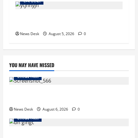
राज्य समाचार
क्या अब UPI से पेमेंट करना पड़ेगा महंगा? केंद्र की नई
तैयारी ने बढ़ाई हलचल, जानिए क्या होगा असर
News Desk
August 5, 2026
0
YOU MAY HAVE MISSED
उत्तराखंड स्पेशल
काशीपुर में दर्दनाक सड़क हादसा: स्कूल जा रहे तीन छात्र
पिकअप की चपेट में, 16 वर्षीय शिवम की मौत
News Desk
August 6, 2026
0
उत्तराखंड स्पेशल
उत्तराखंड में 2027 की चुनावी जंग शुरू: 8 अगस्त को हल्द्वानी