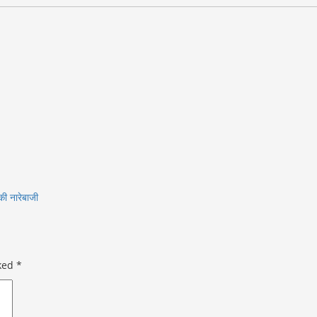
की नारेबाजी
rked
*