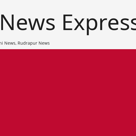
 News Expres
ni News, Rudrapur News