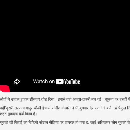
लोगों ने उनका हुक्का छीनकर तोड़ दिया। इससे वहां अफरा-तफरी मच गई। सूचना पर हरकी पैड़ी च
वहीँ दूसरी तरफ मायापुर चौकी इंचार्ज संजीत कंडारी ने भी बुधवार देर रात 11 बजे ऋषिकु
तहत मुकदमा दर्ज किया है।
युवकों की पिटाई का विडियो सोशल मीडिया पर वायरल हो गया है. जहाँ अधिकतर लोग युवकों के धा