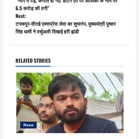
“प्यार में पड़े, कंगाल हो गए! डेटिंग ऐप पर आशिकी के नाम पर
o
6.5 करोड़ की ठगी”
Next:
s
टनकपुर-दौराई एक्सप्रेस सेवा का शुभारंभ, मुख्यमंत्री पुष्कर
t
सिंह धामी ने वर्चुअली दिखाई हरी झंडी
n
a
RELATED STORIES
v
i
g
a
t
News
i