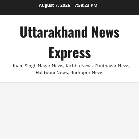
Skip
August 7, 2026
7:58:24 PM
to
content
Uttarakhand News
Express
Udham Singh Nagar News, Kichha News, Pantnagar News,
Haldwani News, Rudrapur News