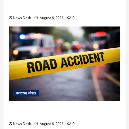
देहरादून में ‘डिजिटल अरेस्ट’ का खौफनाक खेल: लाल किला
ब्लास्ट केस का डर दिखाकर बुजुर्ग से 13 लाख रुपये ठगे
News Desk
August 6, 2026
0
उत्तराखंड स्पेशल
काशीपुर में दर्दनाक हादसा: स्कूल जा रहे तीन छात्रों को टैंकर
ने रौंदा, एक की मौत; दो गंभीर, चालक फरार
News Desk
August 6, 2026
0