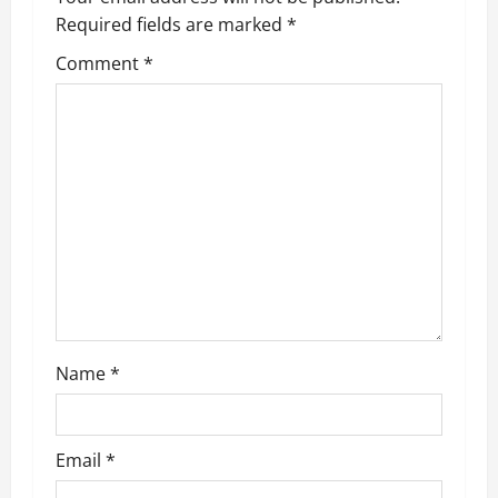
Required fields are marked
*
i
Comment
*
g
a
t
i
o
n
Name
*
Email
*