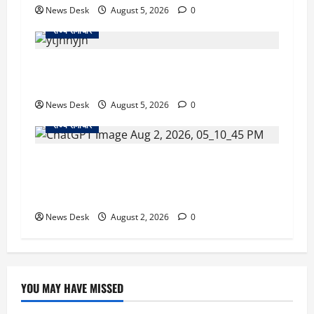
News Desk
August 5, 2026
0
राज्य समाचार
क्या अब UPI से पेमेंट करना पड़ेगा महंगा? केंद्र की नई
तैयारी ने बढ़ाई हलचल, जानिए क्या होगा असर
News Desk
August 5, 2026
0
राज्य समाचार
उत्तराखंड सरकार का बड़ा फैसला: गर्भवती महिलाओं के
लिए बड़ा तोहफा! अब बर्थ वेटिंग होम में तीमारदारों को भी
मिलेंगे ₹300 रोजाना
News Desk
August 2, 2026
0
YOU MAY HAVE MISSED