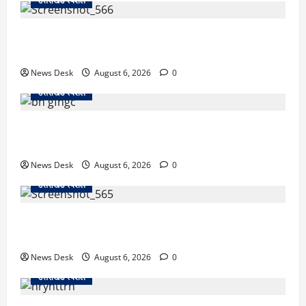
उत्तराखंड स्पेशल
काशीपुर में दर्दनाक सड़क हादसा: स्कूल जा रहे तीन छात्र
पिकअप की चपेट में, 16 वर्षीय शिवम की मौत
News Desk
August 6, 2026
0
उत्तराखंड स्पेशल
उत्तराखंड में 2027 की चुनावी जंग शुरू: 8 अगस्त को हल्द्वानी
से खड़गे भरेंगे हुंकार, कांग्रेस का मिशन-2027 लॉन्च
News Desk
August 6, 2026
0
उत्तराखंड स्पेशल
देहरादून में ‘डिजिटल अरेस्ट’ का खौफनाक खेल: लाल किला
ब्लास्ट केस का डर दिखाकर बुजुर्ग से 13 लाख रुपये ठगे
News Desk
August 6, 2026
0
उत्तराखंड स्पेशल