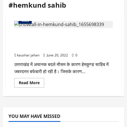
#hemkund sahib
चमोली
Uttarakhand weather: हेमकुंड साहिब में बर्फबारी ने
यात्रा पर लगाया ब्रेक, करीब साढ़े सात हजार तीर्थयात्रियों को
रोका
kaushar jahan
June 20, 2022
0
उत्तराखंड में अचानक बदले मौसम के कारण हेमकुण्ड साहिब में
जबरदस्त बर्फबारी हो रही है। जिसके कारण...
Read
Read More
more
about
Uttarakhand
weather:
हेमकुंड
साहिब
में
बर्फबारी
YOU MAY HAVE MISSED
ने
यात्रा
पर
उत्तराखंड स्पेशल